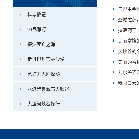
与野生金
科考散记
圣城拉萨
94尼雅行
拉萨药王
美丽富饶
探索死亡之海
大峡谷的“
走进巴丹吉林沙漠
美丽的香
若尔盖沼
羌塘无人区探秘
我国最大
八进雅鲁藏布大峡谷
大渡河峡谷探行