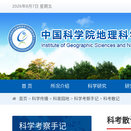
2026年8月7日 星期五
首 页
所况介绍
科学研究
研
首页
>
科学传播
>
科普园地
>
科学考察手记
>
科考散记
科考散
科学考察手记