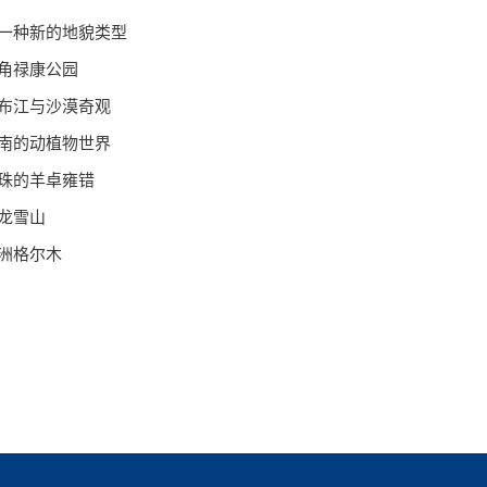
一种新的地貌类型
角禄康公园
布江与沙漠奇观
南的动植物世界
珠的羊卓雍错
龙雪山
洲格尔木