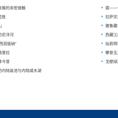
丝猴的亲密接触
崮——
览胜
拉萨宗
山
雅鲁藏
的尼洋河
西藏江
西双版纳”
灿若明
格里拉
攀登玉
泽今昔
戈壁绿
的内陆盐池与内陆咸水湖