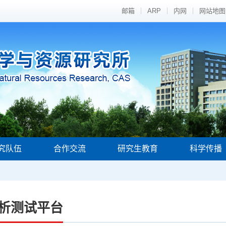
邮箱
ARP
内网
网站地图
究队伍
合作交流
研究生教育
科学传播
析测试平台