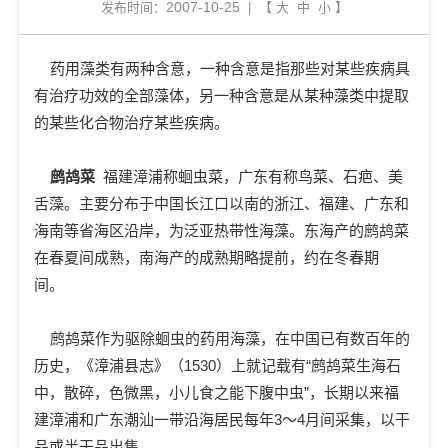
2007-10-25
发布时间：
| 【
大
中
小
】
药用藻类有两种含意，一种含意是指那些对某些疾病具
有治疗功效的全部藻体，另一种含意是从某种藻类中提取
的某些化合物治疗某些疾病。
鹧鸪菜
福建漳浦称蛔虫菜，广东有称鸟菜、石疤、美
舌藻。主要分布于中国长江口以南的浙江、福建、广东和
海南等省海区沿岸，为泛亚热带性海藻。东海产的鹧鸪菜
在春夏间成熟，南海产的成熟期略提前，约在冬春期
间。
鹧鸪菜作为驱除蛔虫的药用海藻，在中国已有数百年的
历史，《漳浦县志》（1530）上就记载有“鹧鸪菜生海石
中，散碎，色微黑，小儿食之能下腹中虫”，长期以来福
建漳浦和广东潮汕一带沿海居民每年3～4月间采集，以干
品或半干品出售。