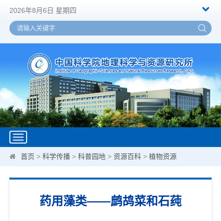
2026年8月6日 星期四
Toggle
navigation
首页
>
科学传播
>
科普园地
>
资源百科
>
植物资源
药用藻类——鹧鸪菜和石莼