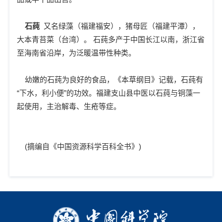
石莼
又名绿藻（福建福安），猪母匠（福建平潭），
大本青苔菜（台湾）。 石莼多产于中国长江以南，浙江省
至海南省沿岸，为泛暖温带性种类。
幼嫩的石莼为良好的食品，《本草纲目》记载，石莼有
“下水，利小便”的功效。福建支山县中医以石莼与铜藻一
起使用，主治解毒、生疮等症。
(摘编自《中国资源科学百科全书》)