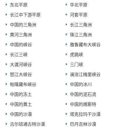
东北平原
华北平原
长江中下游平原
河套平原
中国的三角洲
长江三角洲
黄河三角洲
珠江三角洲
中国的峡谷
雅鲁藏布大峡谷
长江三峡
虎跳峡
大渡河峡谷
三门峡
怒江大峡谷
澜沧江梅里峡谷
帕隆藏布峡谷
中国的冰川
中国的冻土
中国的泥石流
中国的黄土
中国的喀斯特
中国的沙漠
塔克拉玛干沙漠
古尔班通古特沙漠
巴丹吉林沙漠