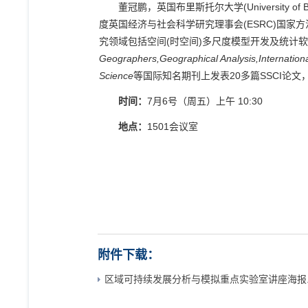
董冠鹏，英国布里斯托尔大学
(University of B
度英国经济与社会科学研究理事会
(ESRC)
国家方
究领域包括空间
(
时空间
)
多尺度模型开发及统计软
Geographers,Geographical Analysis,Internation
Science
等国际知名期刊上发表
20
多篇
SSCI
论文
时间：
7
月
6
号（周五）上午
10:30
地点：
1501
会议室
附件下载：
区域可持续发展分析与模拟重点实验室讲座海报.j