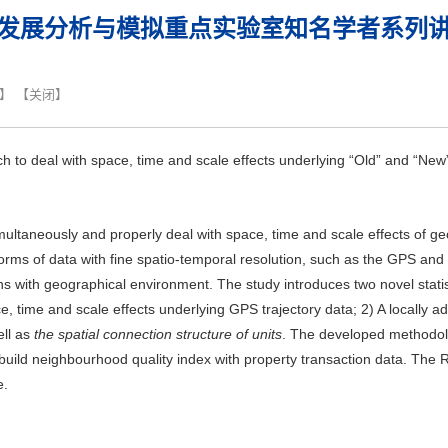
发展分析与模拟重点实验室知名学者系列
】 【
关闭
】
ach to deal with space, time and scale effects underlying “Old” and “Ne
imultaneously and properly deal with space, time and scale effects of ge
rms of data with fine spatio-temporal resolution, such as the GPS and c
ns with geographical environment. The study introduces two novel statist
e, time and scale effects underlying GPS trajectory data; 2) A locally ad
ell as
the spatial connection structure of units
. The developed methodolo
d build neighbourhood quality index with property transaction data. Th
e.