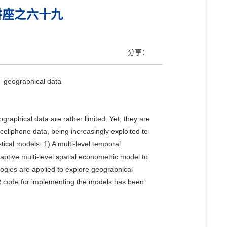
讲座之六十九
分享：
w” geographical data
ographical data are rather limited. Yet, they are
ellphone data, being increasingly exploited to
ical models: 1) A multi-level temporal
aptive multi-level spatial econometric model to
gies are applied to explore geographical
e R code for implementing the models has been