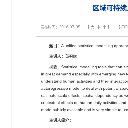
区域可持续
2018-07-05
发布时间：
| 【
大
中
小
】 | 【
打印
题目：
A unified statistical modelling appro
主讲人：
董冠鹏
摘要：
Statistical modelling tools that can s
in great demand especially with emerging new fo
understand human activities and their interactio
autoregressive model to deal with potential spac
estimate scale effects, spatial dependency as w
contextual effects on human daily activities an
made publicly available and is very simple to us
主讲人简介：