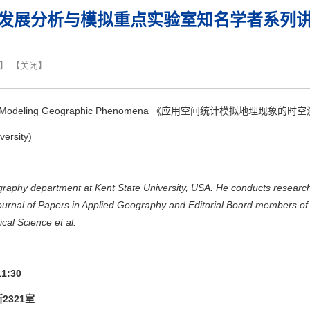
发展分析与模拟重点实验室知名学者系列
】 【
关闭
】
 for Modeling Geographic Phenomena
《应用空间统计模拟地理现象的时空
versity)
graphy department at Kent State University, USA. He conducts research 
l journal of Papers in Applied Geography and Editorial Board members o
cal Science et al.
11:30
所
2321
室