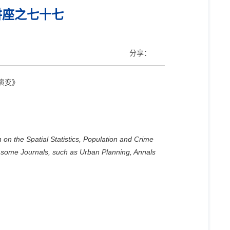
讲座之七十七
分享：
演变》
on the Spatial Statistics, Population and Crime
f some Journals, such as Urban Planning, Annals