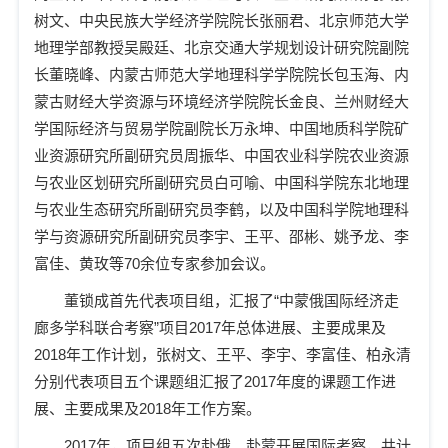
树文、中央民族大学经济学院院长张丽君、北京师范大学
地理学部
教授
吴殿廷、北京交通大学规划设计研究院副院
长董晓峰、内蒙古师范大学地理科学学院院长包玉海、内
蒙古财经大学资源与环境经济学院院长金良、兰州财经大
学国际经济与贸易学院副院长万永坤、中国地质科学院矿
业资源研究所副研究员周振华、中国农业科学院农业资源
与农业区划研究所副研究员白可喻、中国科学院东北地理
与农业生态研究所副研究员李鹤，以及中国科学院地理科
学与资源研究所副研究员李宇、王平、邵彬、姚予龙、李
富佳、黄玫等
70
余位
专家参加会议。
董锁成首先代表项目组，汇报了“中蒙俄国际经济走
廊多学科联合考察”项目
2017
年总体进展、主要成果及
2018
年
工作计划，张树文、王平、李宇、李富佳、柏永清
分别代表项目五个课题组汇报了
2017
年度的课题工作进
展、主要成果及
2018
年工作方
案。
2017
年，项目组五次赴俄、赴蒙开展国际考察，共计