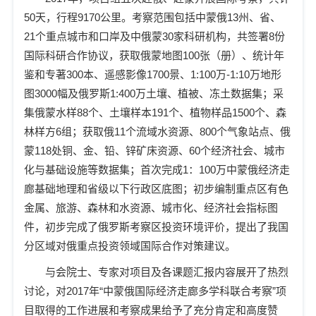
50
天，行程
9170
公里。考察范围包括中蒙俄
13
州、省、
21
个重点城市和口岸及中俄蒙
30
家科研机构，共签署
8
份
国际科研合作协议，获取俄蒙地图
100
张（册）、统计年
鉴和专著
300
本、遥感影像
1700
景、
1:100
万
-1:10
万地形
图
3000
幅及俄罗斯
1:400
万土壤、植被、冻土数据集；采
集俄蒙水样
88
个、土壤样本
191
个、植物样品
1500
个、森
林样方
6
组；获取俄
11
个流域水资源、
800
个气象站点、俄
蒙
118
处铜、金、铅、锌矿床资源、
60
个经济社会、城市
化与基础设施等数据集；首次完成
1
：
100
万中蒙俄经济走
廊基础地理和省级以下行政区底图；初步编制重点区有色
金属、旅游、森林和水资源、城市化、经济社会指标图
件，初步完成了俄罗斯考察区投资环境评价，提出了我国
分区域对俄重点投资领域国际合作对策建议。
与会院士、专家对项目及各课题汇报内容展开了热烈
讨论，对
2017
年
“中蒙俄国际经济走廊多学科联合考察
”
项
目取得的工作进展和考察成果给予了充分肯定和高度赞