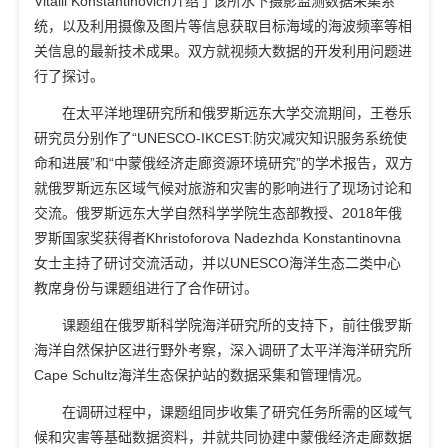
Vitalii Konstantinovich
介绍了该所水下摄影监测数据采集系
统，以及利用摄像及图片等信息获取目标海域的海波频率等相
关信息的最新技术成果。双方就视频大数据的开发利用问题进
行了探讨。
在太平洋地理研究所和俄罗斯远东大学交流期间，王卷乐
研究员分别作了“
UNESCO-IKCEST:
防灾减灾知识服务系统使
命和进展”和“中蒙俄经济走廊资源环境研究”的学术报告，双方
就俄罗斯远东区域气候对旅游和灾害的影响进行了现场讨论和
交流。俄罗斯远东大学自然科学学院生态部教授、
2018
年俄
罗斯国家奖获得者
Khristoforova Nadezhda Konstantinovna
女士主持了研讨交流活动，并以
UNESCO
海洋生态二类中心
教席身份与课题组进行了合作研讨。
课题组在俄罗斯科学院海洋研究所的支持下，前往俄罗斯
海洋自然保护区进行野外考察，深入调研了太平洋海洋研究所
Cape Schultz
海洋生态保护站的数据采集和管理情况。
在调研过程中，课题组同步收集了研究任务所需的区域气
候和灾害等基础数据资料，并就共同协建中蒙俄经济走廊数据