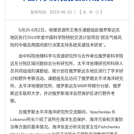
2019-06-10
发布时间：
| 【
大
中
小
】
5
月
25-6
月
2
日，地理资源所王卷乐课题组赴俄罗斯远东
地区执行
2019
年度中国科学院特别交流计划项目
“
顾及气候风
险的中俄及两国间旅行决策支持系统关键技术研发
”
。
由中科院地理科学与资源研究所与合作单位俄罗斯科学院
远东分院区域问题综合分析研究所、太平洋地理研究所科研人
员共同组成的课题组，按计划在俄罗斯远东地区进行了学术研
讨和野外考察活动。课题组先后访问了俄罗期太平洋海洋研究
所、太平洋地理研究所、俄罗斯远东
WWF
阿穆尔分部、俄罗
斯远东联邦大学，并对俄罗斯海洋自然保护区进行野外考
察。
在俄罗斯太平洋海洋研究所交流期间，
Vyacheslav B.
Lobanov
所长介绍了该所在海洋生态保护、海洋污染和灾害防
治等方面的基本情况。海洋信息分析实验室主任
Fishchenko