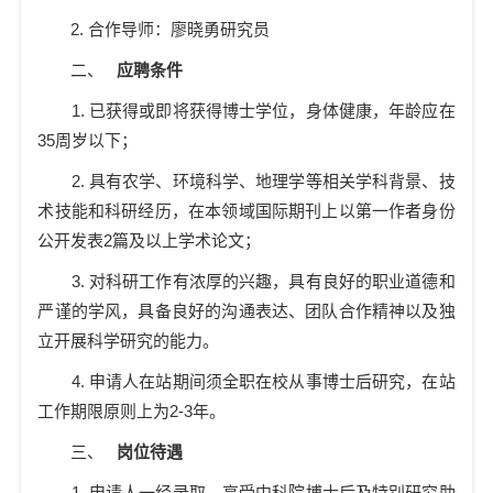
2.
合作导师：廖晓勇研究员
二、
应聘条件
1.
已获得或即将获得博士学位，身体健康，年龄应在
35
周岁以下；
2.
具有农学、环境科学、地理学等相关学科背景、技
术技能和科研经历，在本领域国际期刊上以第一作者身份
公开发表
2
篇及以上学术论文；
3.
对科研工作有浓厚的兴趣，具有良好的职业道德和
严谨的学风，具备良好的沟通表达、团队合作精神以及独
立开展科学研究的能力。
4.
申请人在站期间须全职在校从事博士后研究，在站
工作期限原则上为
2-3
年。
三、
岗位待遇
1.
申请人一经录取，享受中科院博士后及特别研究助