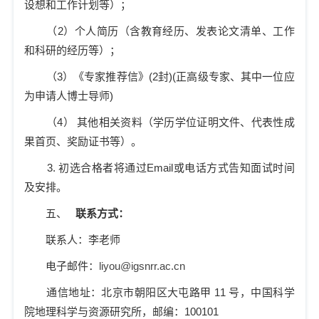
设想和工作计划等）；
（
2
）个人简历（含教育经历、发表论文清单、工作
和科研的经历等）；
（
3
）《专家推荐信》
(2
封
)(
正高级专家、其中一位应
为申请人博士导师
)
（4）
其他相关资料（学历学位证明文件、代表性成
果首页、奖励证书等）。
3.
初选合格者将通过
Email
或电话方式告知面试时间
及安排。
五、
联系方式：
联系人：李老师
电子邮件：
liyou@igsnrr.ac.cn
通信地址：北京市朝阳区大屯路甲
11
号，中国科学
院地理科学与资源研究所，邮编：
100101