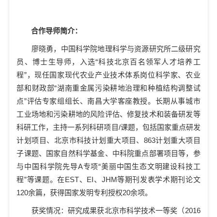
合作导师简介：
廖晓勇，中国科学院地理科学与资源研究所二级研究
员、博士生导师，入选“科技北京百名领军人才培养工
程”，现任国家现代农业产业技术体系岗位科学家、农业
部和财政部
“
湖南重金属污染耕地治理和种植结构调整试
点
”
评估专家组组长、南昌大学客座教授。长期从事城市
工业场地和污染耕地的风险评估、修复技术和装备研发等
科研工作，主持一系列科研项目
/
课题，包括国家重点研发
计划项目、北京市科技计划重大项目、
863
计划重大项目
子课题、国家自然科学基金、中科院重点部署项目等，参
与中国科学院先导
A
专项“美丽中国生态文明建设科技工
程”等课题。在
EST
、
EI
、
JHM
等期刊发表学术期刊论文
120
余篇，获得国家发明专利授权
20
余项。
获奖情况：研究成果获北京市科学技术一等奖（
2016