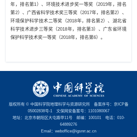
年，排名第
1
）、环境技术进步奖一等奖（
2019
年，排名
第
2
）、广西省科学技术奖三等奖（
2017
年，排名第
2
）、
环境保护科学技术二等奖（
2018
年，排名第
2
）、湖北省
科学技术进步三等奖（
2018
年，排名第
3
）、广东省环境
保护科学技术奖一等奖（
2018
年，排名第
6
）。
版权所有 © 中国科学院地理科学与资源研究所 备案序号：
京ICP备
05002838号-1
文保网安备案号：1101080067
地址：北京市朝阳区大屯路甲11号 邮编：100101 电话：010-
64889276
Email：
weboffice@igsnrr.ac.cn