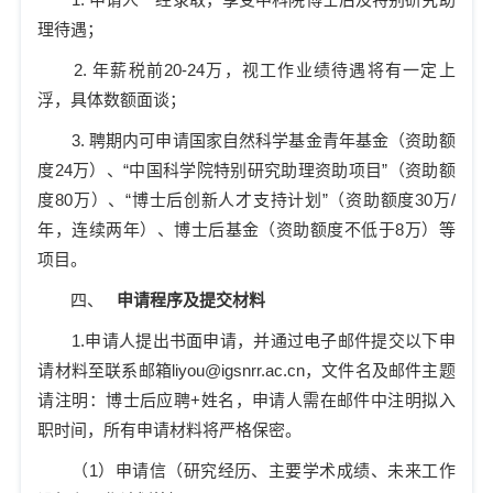
理待遇；
2.
年薪税前
20-24
万，视工作业绩待遇将有一定上
浮，具体数额面谈；
3.
聘期内可申请国家自然科学基金青年基金（资助额
度
24
万）、“中国科学院特别研究助理资助项目”（资助额
度
80
万）、“博士后创新人才支持计划”（资助额度
30
万
/
年，连续两年）、博士后基金（资助额度不低于
8
万）等
项目。
四、
申请程序及提交材料
1.
申请人提出书面申请，并通过电子邮件提交以下申
请材料至联系邮箱
liyou@igsnrr.ac.cn
，文件名及邮件主题
请注明：博士后应聘
+
姓名，申请人需在邮件中注明拟入
职时间，所有申请材料将严格保密。
（
1
）申请信（研究经历、主要学术成绩、未来工作