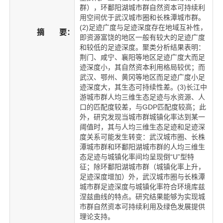
群），环鄱阳湖城市群自然资本可持续利
用空间优于武汉城市圈和长株潭城市群。
(2)足迹广度与足迹深度存在地域互补性，
摘 要：
即资源富饶的地区一般有较大的足迹广度
和较低的足迹深度。聚类分析结果表明：
荆门、咸宁、襄阳等地区足迹广度大而足
迹深度小，其自然资本利用格局较优；而
武汉、鄂州、黄冈等地区而足迹广度小足
迹深度大，其生态可持续性差。(3)长江中
游城市群人均三维生态足迹与水资源、人
口的匹配度较差，与GDP匹配度较高；此
外，研究发现当城市群城镇化率达到某一
阈值时，其与人均三维生态足迹和足迹深
度关系可能发生转变：武汉城市圈、长株
潭城市群和环鄱阳湖城市群的人均三维生
态足迹与城镇化率间均呈现倒“U”型特
征；除环鄱阳湖城市群（城镇化率上升，
足迹深度增加）外，武汉城市圈与长株潭
城市群足迹深度与城镇化率符合环境库兹
涅兹曲线的特点。研究结果能够为实现城
市群自然资本可持续利用及绿色发展提供
理论支持。