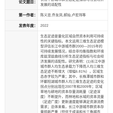
论文题目：
发展的适配性
第一作者：
陈义忠,乔友凤,郝灿,卢宏玮等
发表年度：
2022
生态足迹是量化区域自然资本利用可持续
性的关键指标。本文运用三维生态足迹模
型评估长江中游城市群2000—2015年的
可持续发展情况，结合非均衡指数和环境
库兹涅兹曲线分析生态足迹指标与社会经
济发展的适配性。研究表明：(1)长江中游
城市群人均生态承载力下降而人均三维生
态足迹不断增大（增幅6.81%），区域生
态赤字较为严重；其中，长株潭城市群和
环鄱阳湖城市群人均三维生态足迹的变化
拐点分别出现在2007年和2009年；区域
草地与耕地的资本存量消耗量（足迹深
度）不断提升，而林地和水域的资本流量
（足迹广度）更新速度能够满足资源消费
需求；总体来看，长江中游城市群资本存
量损耗严重（但优于成渝和长三角城市