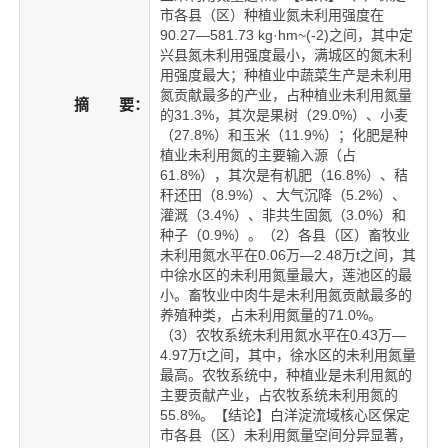
市各县（区）种植业氮未利用强度在
90.27—581.73 kg·hm~(-2)之间，其中定
兴县氮未利用强度最小，满城区的氮未利
用强度最大；种植业中蔬菜生产是未利用
氮贡献最多的产业，占种植业未利用氮量
摘 要：
的31.3%，其次是果树（29.0%）、小麦
（27.8%）和玉米（11.9%）；化肥是种
植业未利用氮的主要输入源（占
61.8%），其次是有机肥（16.8%）、秸
秆还田（8.9%）、大气沉降（5.2%）、
灌溉（3.4%）、非共生固氮（3.0%）和
种子（0.9%）。（2）各县（区）畜牧业
未利用氮水平在0.06万—2.48万t之间，其
中徐水区的未利用氮量最大，莲池区的最
小。畜牧业中肉牛是未利用氮贡献最多的
养殖种类，占未利用氮量的71.0%。
（3）农牧系统未利用氮水平在0.43万—
4.97万t之间，其中，徐水区的未利用氮量
最高。农牧系统中，种植业是未利用氮的
主要贡献产业，占农牧系统未利用氮的
55.8%。【结论】白洋淀流域核心区保定
市各县（区）未利用氮量空间分异显著，