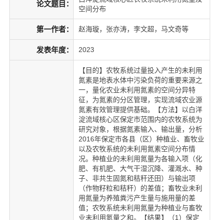
论文题目：
空间分布
第一作者：
赵海璇，张亦涛，李文超，马文奇等
发表年度：
2023
【目的】农牧系统过量投入产生的未利用
氮素是地表水体中污染负荷的重要来源之
一，量化农业未利用氮素的空间分异特
征，为氮素的分区管理，实现流域农业源
氮素有效管理提供基础。【方法】以白洋
淀流域核心区保定市范围内的农牧系统为
研究对象，根据氮素输入、输出量，分析
2016年保定市各县（区）种植业、畜牧业
以及农牧系统的未利用氮素空间分布情
况。种植业的未利用氮量为各输入项（化
肥、有机肥、大气干湿沉降、灌溉水、种
子、非共生固氮和秸秆还田）与输出项
（作物籽粒和秸秆）的差值；畜牧业未利
用氮量为养殖粪污产生量与施用量的差
值；农牧系统未利用氮量为种植业与畜牧
业未利用氮量之和。【结果】（1）保定