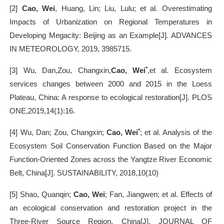
[2]
Cao, Wei
, Huang, Lin; Liu, Lulu; et al. Overestimating
Impacts of Urbanization on Regional Temperatures in
Developing Megacity: Beijing as an Example[J]. ADVANCES
IN METEOROLOGY, 2019, 3985715.
*
[3] Wu, Dan,Zou, Changxin,
Cao, Wei
,et al. Ecosystem
services changes between 2000 and 2015 in the Loess
Plateau, China: A response to ecological restoration[J]. PLOS
ONE,2019,14(1):16.
*
[4] Wu, Dan; Zou, Changxin;
Cao, Wei
; et al. Analysis of the
Ecosystem Soil Conservation Function Based on the Major
Function-Oriented Zones across the Yangtze River Economic
Belt, China[J]. SUSTAINABILITY, 2018,10(10)
[5] Shao, Quanqin;
Cao, Wei
; Fan, Jiangwen; et al. Effects of
an ecological conservation and restoration project in the
Three-River Source Region, China[J]. JOURNAL OF