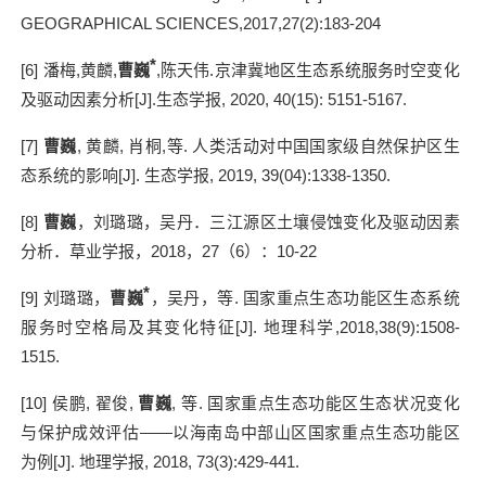
GEOGRAPHICAL SCIENCES,2017,27(2):183-204
*
[6]
潘梅
,
黄麟
,
曹巍
,
陈天伟
.
京津冀地区生态系统服务时空变化
及驱动因素分析
[J].
生态学报
, 2020, 40(15): 5151-5167.
[7]
曹巍
,
黄麟
,
肖桐
,
等
.
人类活动对中国国家级自然保护区生
态系统的影响
[J].
生态学报
, 2019, 39(04):1338-1350.
[8]
曹巍
，刘璐璐，吴丹．三江源区土壤侵蚀变化及驱动因素
分析．草业学报，
2018
，
27
（
6
）：
10-22
*
[9]
刘璐璐，
曹巍
，吴丹，等
.
国家重点生态功能区生态系统
服务时空格局及其变化特征
[J].
地理科学
,2018,38(9):1508-
1515.
[10]
侯鹏
,
翟俊
,
曹巍
,
等
.
国家重点生态功能区生态状况变化
与保护成效评估
——
以海南岛中部山区国家重点生态功能区
为例
[J].
地理学报
, 2018, 73(3):429-441.