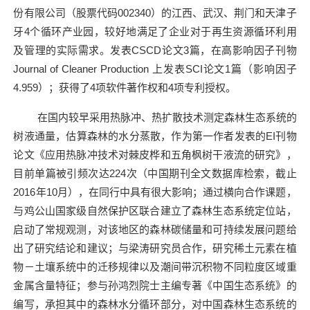
份有限公司（股票代码
002340
）的江西、武汉、荆门和天津子
牙
4
个循环产业园，较好地满足了企业对于再生资源循环利用
及管理的实际需求。发表
CSCD
论文
3
篇，在高影响因子刊物
Journal of Cleaner Production
上发表
SCI
论文
1
篇（影响因子
4.959
）；获得了
4
项软件著作权和
4
项专利授权。
在国内较早采用热脉冲、热扩散技术测定森林生态系统的
树液通量，估算森林的水分蒸散，作为第一作者发表的
EI
刊物
论文《应用热脉冲技术对棘皮桦和五角枫树干液流的研究》，
目前单篇被引频次达
224
次（中国期刊全文数据库检索，截止
2016
年
10
月），在同行中具有很大影响；通过横向合作课题，
与鸡公山国家级自然保护区联合建立了森林生态系统定位站，
启动了常规观测，对该地区的森林碳储量和可持续发展问题给
出了研究结论和建议；与梁涛研究员合作，研究稀土元素在植
物－土壤系统中的迁移规律以及潮间带沉积物不同粒度区域重
金属含量特征；参与孙鸿烈院士主编专著《中国生态系统》的
编写，承担其中的森林水分循环部分，对中国森林生态系统的