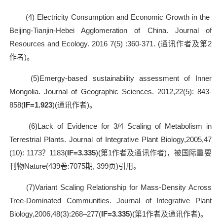
(4) Electricity Consumption and Economic Growth in the
Beijing-Tianjin-Hebei Agglomeration of China. Journal of
Resources and Ecology. 2016 7(5) :360-371. (
通讯作者及第
2
作者
)
。
(5)Emergy-based sustainability assessment of Inner
Mongolia. Journal of Geographic Sciences. 2012,22(5): 843-
858(
IF=1.923
)(
通讯作者
)
。
(6)Lack of Evidence for 3/4 Scaling of Metabolism in
Terrestrial Plants. Journal of Integrative Plant Biology,2005,47
(10): 1173？1183(
IF=3.335
)(
第
1
作者及通讯作者
)
，被国际重要
刊物
Nature(439
卷
:7075
期
, 399
页
)
引用。
(7)Variant Scaling Relationship for Mass-Density Across
Tree-Dominated Communities. Journal of Integrative Plant
Biology,2006,48(3):268–277(
IF=3.335
)(
第
1
作者及通讯作者
)
。