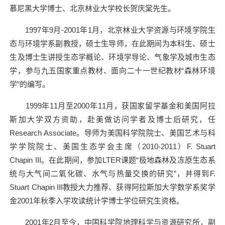
慕尼黑大学博士、北京林业大学校长贺庆棠先生。
1997
年
9
月
-2001
年
1
月，北京林业大学资源与环境学院生
态与环境学系副教授，硕士生导师，在此期间为本科生、硕士
生及博士生讲授生态学概论、环境学导论、气象学及城市生态
学，参与九五国家重点教材、面向二十一世纪教材“森林环境
学”的编写。
1999
年
11
月至
2000
年
11
月，获国家留学基金和美国阿拉
斯加大学双方资助，赴美做访问学者及博士后研究，任
Research Associate
。导师为美国科学院院士、美国艺术与科
学学院院士、美国生态学会主席（
2010-2011
）
F. Stuart
Chapin III
。在此期间，参加
LTER
课题“极地森林及冻原生态系
统与大气间二氧化碳、水气与热量交换的研究”，并得到
F.
Stuart Chapin III
教授大力推荐、获得阿拉斯加大学数学系奖学
金
2001
年秋季入学攻读统计学博士学位研究生资格。
2001
年
2
月至今，中国科学院地理科学与资源研究所，副