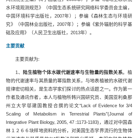
水环境观测规范》（中国生态系统研究网络科学委员会主编，
中国环境科学出版社，
2007
年）；参编《森林生态与环境研
究》（中国林业出版社，
2007
年）；参编《紫外辐射的科学基
础及应用》（人民卫生出版社，
2013
年）。
主要贡献
主要贡献为
:
1
、
陆生植物个体水碳代谢速率与生物量的指数关系
。植
物的代谢速率与其质量的幂指数关系，与地表植被的水碳代谢
规律密切相关，是生态学家们探讨的热点话题之一。作为第一
作者及通讯作者，本人与植物所韩兴国研究员、美国亚利桑那
州立大学邬建国教授合撰的论文“
Lack of Evidence for 3/4
Scaling of Metabolism in Terrestrial Plants
”
(Journal of
Integrative Plant Biology, 2005, 47 :1173-1183)
，通过对中国森
林１２６６块样地资料的分析，对美国生态学界流行的生物体