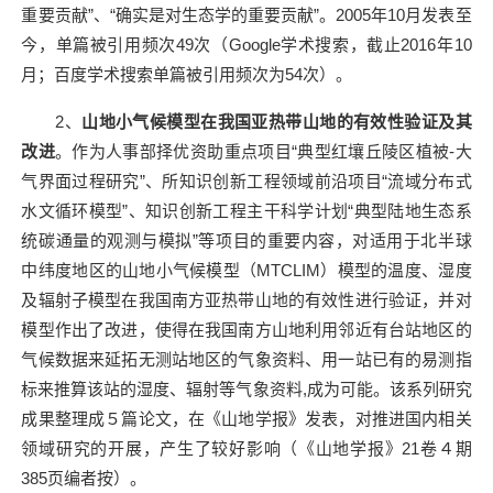
重要贡献”、“确实是对生态学的重要贡献”。
2005
年
10
月发表至
今，单篇被引用频次
49
次（
Google
学术搜索，截止
2016
年
10
月；百度学术搜索单篇被引用频次为
54
次）。
2
、
山地小气候模型在我国亚热带山地的有效性验证及其
改进
。作为人事部择优资助重点项目“典型红壤丘陵区植被
-
大
气界面过程研究”、所知识创新工程领域前沿项目“流域分布式
水文循环模型”、知识创新工程主干科学计划“典型陆地生态系
统碳通量的观测与模拟”等项目的重要内容，对适用于北半球
中纬度地区的山地小气候模型（
MTCLIM
）模型的温度、湿度
及辐射子模型在我国南方亚热带山地的有效性进行验证，并对
模型作出了改进，使得在我国南方山地利用邻近有台站地区的
气候数据来延拓无测站地区的气象资料、用一站已有的易测指
标来推算该站的湿度、辐射等气象资料
,
成为可能。该系列研究
成果整理成５篇论文，在《山地学报》发表，对推进国内相关
领域研究的开展，产生了较好影响（《山地学报》
21
卷４期
385
页编者按）。