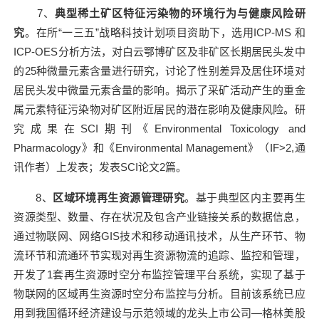
7
、
典型稀土矿区特征污染物的环境行为与健康风险研
究
。在所“一三五”战略科技计划项目资助下，选用
ICP-MS
和
ICP-OES
分析方法，对白云鄂博矿区及非矿区长期居民头发中
的
25
种微量元素含量进行研究，讨论了性别差异及居住环境对
居民头发中微量元素含量的影响。揭示了采矿活动产生的重金
属元素特征污染物对矿区附近居民的潜在影响及健康风险。研
究成果在
SCI
期刊《
Environmental Toxicology and
Pharmacology
》和《
Environmental Management
》（
IF>2,
通
讯作者）上发表；发表
SCI
论文
2
篇。
8
、
区域环境再生资源管理研究
。基于典型区内主要再生
资源类型、数量、存在状况及包含产业链接关系的数据信息，
通过物联网、网络
GIS
技术和移动通讯技术，从生产环节、物
流环节和流通环节实现对再生资源物流的追踪、监控和管理，
开发了
1
套再生资源时空分布监控管理平台系统，实现了基于
物联网的区域再生资源时空分布监控与分析。目前该系统已应
用到我国循环经济建设与示范领域的龙头上市公司—格林美股