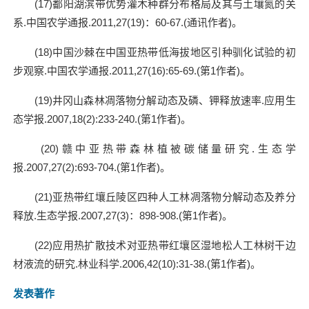
(17)
鄱阳湖滨带优势灌木种群分布格局及其与土壤氮的关
系
.
中国农学通报
.2011,27(19)
：
60-67.(
通讯作者
)
。
(18)
中国沙棘在中国亚热带低海拔地区引种驯化试验的初
步观察
.
中国农学通报
.2011,27(16):65-69.(
第
1
作者
)
。
(19)
井冈山森林凋落物分解动态及磷、钾释放速率
.
应用生
态学报
.2007,18(2):233-240.(
第
1
作者
)
。
(20)
赣中亚热带森林植被碳储量研究
.
生态学
报
.2007,27(2):693-704.(
第
1
作者
)
。
(21)
亚热带红壤丘陵区四种人工林凋落物分解动态及养分
释放
.
生态学报
.2007,27(3)
：
898-908.(
第
1
作者
)
。
(22)
应用热扩散技术对亚热带红壤区湿地松人工林树干边
材液流的研究
.
林业科学
.2006,42(10):31-38.(
第
1
作者
)
。
发表著作