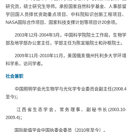
研究员，硕士研究生导师。承担国家自然科学基金、人事部留
学回国人员择优资助重点项目、中科院知识创新工程项目、
NASA
国际合作项目、国家科技支撑计划等项目计
20
余项。
2003
年
12
月
-2004
年
3
月，中国科学院院士工作局，生物学
部及地学部办公室主任，学部主任为陈宜瑜院士和孙枢院士。
2009
年
11
月
-2010
年
11
月，美国俄亥俄州托利多大学环境
科学系，访问学者。
社会兼职
中国照明学会光生物学与光化学专业委员会副主任
(2008.4
至今
)
；
江西省生态学会，常务理事、副秘书长
(2003.10-
2009.4)
；
国际能值学会中国执委会委员（
2010
年至今）。