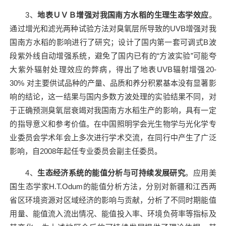
3
、
地表ＵＶＢ增强对我国南方水稻的生理生态学效应
。
通过增光和滤光两种试验方法对臭氧层所导致的
UVB
增强对我
国南方水稻的影响进行了研究；设计了国内第一套可调式
B
波
段紫外线自动增强系统，避免了国内已有的“方波实验”可能夸
大紫外辐射处理效应的弊病，得出了地表
UVB
辐射增强
20-
30%
对主要供试品种的产量、品质和养分积累基本没有显著影
响的结论，这一结果与国内多数方波处理的实验结果不同，对
于正确预测臭氧层衰竭对我国南方水稻生产的影响，具有一定
的指导意义和参考价值。在中国照明学会光生物学与光化学专
业委员会学术年会上多次进行学术交流，在同行中产生了广泛
影响，自
2008
年起任专业委员会副主任委员。
4
、
生态经济系统的能值分析与可持续发展研究
。应用美
国生态学家
H.T.Odum
的能值分析方法，分别对新疆和江西两
省区环境资源对区域经济的影响与贡献，分析了不同时期能值
用量、能值流入流出情况、能值投入率、环境负荷率等指标及