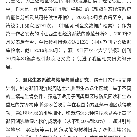
其变化，为上述地区今后的可持续发展提供了理论依据。其
中，作为第一作者发表在《地理学报》的《新疆生态经济系统
的能值分析及其可持续性评估》，
2003
年
9
月发表后至今，单
篇被引用频次达
191
次，（中国期刊全文数据库检索）；作为
第一作者发表的《江西生态经济系统的能值分析》，
2003
年
2
月发表后至今，单篇被引用频次达
112
次（中国期刊全文数据
库检索，截止
2016
年
10
月），获“《江西农业大学学报》创刊
30
周年
30
篇高被引频次论文奖”；促进了我国相关研究的开
展。
5
、
退化生态系统与恢复与重建研究
。结合国家科技支撑
计划，针对鄱阳湖流域周边土地典型生态退化区域，基于不同
的土壤与生境条件，筛选了适用于同类型区域防风固沙和生态
重建的先锋物种
;
将沙棘首次引种在我国南方亚热带地区获得成
功，通过湿地松的引种驯化、移栽与深穴种植技术显著提高了
鄱阳湖沙地湿地松的成活率（从不到
50%
到
90%
）；通过引种
湿地松、紫穗槐等具有固氮功能的树种提高了沙化土壤含氮