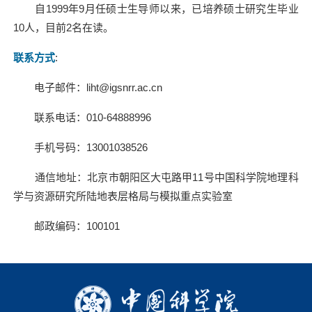
自
1999
年
9
月任硕士生导师以来，已培养硕士研究生毕业
10
人，目前
2
名在读。
联系方式
:
电子邮件：
liht@igsnrr.ac.cn
联系电话：
010-64888996
手机号码：
13001038526
通信地址：北京市朝阳区大屯路甲
11
号中国科学院地理科
学与资源研究所陆地表层格局与模拟重点实验室
邮政编码：
100101