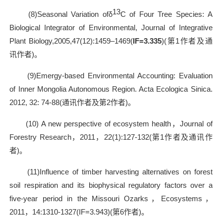
13
(8)Seasonal Variation of
δ
C of Four Tree Species: A
Biological Integrator of Environmental, Journal of Integrative
Plant Biology,2005,47(12):1459–1469(
IF=3.335
)(
第
1
作者及通
讯作者
)
。
(9)Emergy-based Environmental Accounting: Evaluation
of Inner Mongolia Autonomous Region. Acta Ecologica Sinica.
2012, 32: 74-88(
通讯作者及第
2
作者
)
。
(10) A new perspective of ecosystem health
，
Journal of
Forestry Research
，
2011
，
22(1):127-132(
第
1
作者及通讯作
者
)
。
(11)Influence of timber harvesting alternatives on forest
soil respiration and its biophysical regulatory factors over a
five-year period in the Missouri Ozarks
，
Ecosystems
，
2011
，
14:1310-1327(IF=3.943)(
第
6
作者
)
。