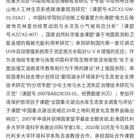
院重大项目“中国陆地及近海碳收支研究”子专题“中亚热带丘陵
山地人工林生态系统碳通量观测研究”（课题号
:KZCX1-SW-
01-01A2
），中国科学院知识创新工程重要方向课题“南方丘陵
坡地农林复合经营动因与水文及小气候效应分析”（课题
号
:KZCX2-407
），国家自然科学基金课题“基于地面观测和卫
星遥感的植被光能利用率研究”；承担研制国内第一套可调式
UVB
自动增强系统用于测定南方水稻对ＵＶＢ增强的反应；作
为咨询组专家参与执笔中国科学院生物学部咨询报告“关于全
面加强艾滋病宣传教育和行为干预的建议”并上报国务院；承
担国家科技支撑计划项目“鄱阳湖水环境保护与生态安全支撑
技术研究”的分项专题“沙化土地与水土流失区治理技术研究与
示范”（课题号
:2007BAB23C03-01
，经费额度
35
万）；参加环
境保护部项目子课题“全国重点湖泊水库生态安全调查与评估”
子课题“中国重点湖泊流域近
20
年土地利用变化及营养盐输出
响应”；
2007
年申请并获得国家留学基金全额资助
,
赴美国托利
多大学环境科学系做访问科学家
1
年；
2010
年
10
月至今与美国
托利多大学环境科学系陈吉泉教授合作，承担国际合作课题