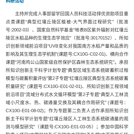
科研活动
主持并完成人事部留学回国人员科技活动择优资助项目重
点类课题“典型红壤丘陵区植被
-
大气界面过程研究”（批准
号
:2002-03
）、国家自然科学基金“地表
B
区紫外辐射对红壤丘
陵区水稻品种的生理生态学效应”（批准号
:30170152
）、所知
识创新领域前沿项目“
UVB
变化对我国南方水稻产量和品质的
影响及其生理生态学机制”
(
课题号
:CX10G-C02-01)
、横向合作
课题“河南鸡公山国家级自然保护区森林生态系统研究”。承担
所知识创新主干科学计划专题“典型区域生态系统碳蓄积过程
模型与碳蓄积量评估”第
2
子专题“红壤丘陵区典型生态系统碳蓄
积量研究”
(
课题号
:CX10G-E01-02-01)
、所知识创新工程领域
前沿项目“流域分布式水文循环模型”第
2
子专题“典型人工林流
域小尺度水、热、碳通量交换及其耦合作用研究”
(
课题号：
CX10G-E01-08-02)
；作为专题第二负责人合作承担所知识创
新主干科学计划专题“红壤丘陵区人工林生态系统碳通量的观
测与模型研究”（课题号
:CX10G-E01-03-05
）；参加中国科学