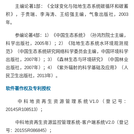
主编论著
1
部：《全球变化与陆地生态系统碳循环和碳蓄
积》，于贵瑞、李海涛、王绍强主编，气象出版社，
2003
年。
参编论著
4
部：
1
）《中国生态系统》（孙鸿烈院士主编，
科学出版社，
2005
年）；
2
）《陆地生态系统水环境观测规
范》（中国生态系统研究网络科学委员会主编，中国环境科学
出版社，
2007
年）；
3
）《森林生态与环境研究》（中国林业
出版社，
2007
年）；
4
）《紫外辐射的科学基础及应用》（人
民卫生出版社，
2013
年）。
软件著作权及专利授权
中科地资再生资源管理系统
V1.0
（登记号：
2014SR108513
）；
中科地资再生资源监控管理系统
-
客户端系统
V2.0
（登记
号：
2015SR086845
）；