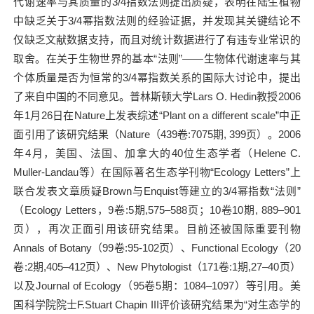
代谢速率与其质量的
3/4
指数法则提出质疑，表明在陆生植物
中缺乏关于
3/4
幂指数法则的经验证据，并发现其关键结论不
仅缺乏文献数据支持，而且对统计数据进行了有违专业常识的
取舍。在关于生物世界的基本“法则”——生物体代谢速率与其
个体质量是否为恒常的
3/4
幂指数关系的国际大讨论中，提出
了来自中国的不同意见。普林斯顿大学
Lars O. Hedin
教授
2006
年
1
月
26
日在
Nature
上发表综述“
Plant on a different scale
”中正
面引用了该研究结果（
Nature
（
439
卷
:7075
期
, 399
页）。
2006
年
4
月，美国、法国、加拿大的
40
位生态学者（
Helene C.
Muller-Landau
等）在国际著名生态学刊物“
Ecology Letters
”上
联合发表文章质疑
Brown
与
Enquist
等建立的
3/4
幂指数“法则”
（
Ecology Letters
，
9
卷
:5
期
,575
–
588
页；
10
卷
10
期
, 889
–
901
页），再次正面引用该研究结果。目前还被国际重要刊物
Annals of Botany
（
99
卷
:95-102
页）、
Functional Ecology
（
20
卷
:2
期
,405
–
412
页）、
New Phytologist
（
171
卷
:1
期
,27
–
40
页）
以及
Journal of Ecology
（
95
卷
5
期：
1084
–
1097
）等引用。美
国科学院院士
F.Stuart Chapin III
评价该研究结果为“对生态学的