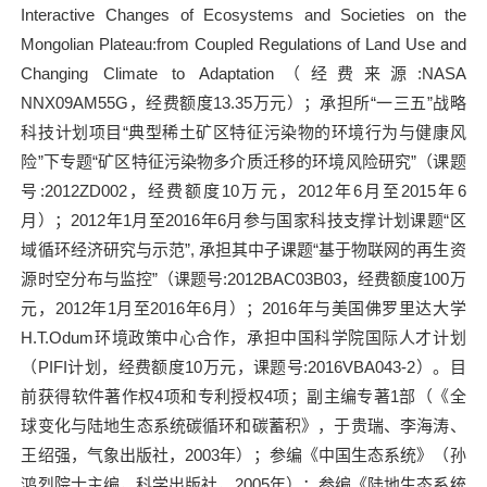
Interactive Changes of Ecosystems and Societies on the
Mongolian Plateau:from Coupled Regulations of Land Use and
Changing Climate to Adaptation
（经费来源
:NASA
NNX09AM55G
，经费额度
13.35
万元）；承担所“一三五”战略
科技计划项目“典型稀土矿区特征污染物的环境行为与健康风
险”下专题“矿区特征污染物多介质迁移的环境风险研究”（课题
号
:2012ZD002
，经费额度
10
万元，
2012
年
6
月至
2015
年
6
月）；
2012
年
1
月至
2016
年
6
月参与国家科技支撑计划课题“区
域循环经济研究与示范”
,
承担其中子课题“基于物联网的再生资
源时空分布与监控”（课题号
:2012BAC03B03
，经费额度
100
万
元，
2012
年
1
月至
2016
年
6
月）；
2016
年与美国佛罗里达大学
H.T.Odum
环境政策中心合作，承担中国科学院国际人才计划
（
PIFI
计划，经费额度
10
万元，课题号
:2016VBA043-2
）。目
前获得软件著作权
4
项和专利授权
4
项；副主编专著
1
部（《全
球变化与陆地生态系统碳循环和碳蓄积》，于贵瑞、李海涛、
王绍强，气象出版社，
2003
年）；参编《中国生态系统》（孙
鸿烈院士主编，科学出版社，
2005
年）；参编《陆地生态系统