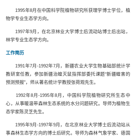
1995
年
8
月在中国科学院植物研究所获理学博士学位，植
物学专业生态学方向。
1997
年
9
月，在北京林业大学博士后流动站博士后出站，
林学专业生态学方向。
工作简历
1991
年
7
月
-1992
年
7
月，新疆农业大学生物基础部统计学
教研室任教，参加新疆治蝗灭鼠指挥部委托课题“新疆蝗害的
预测预报”，师从著名统计学教授张荷观先生。
1992
年
8
月
-1995
年
8
月，中国科学院植物研究所生态中
心，从事暖温带森林生态系统的水分问题研究。导师为植物生
态学家陈灵芝先生。
1995
年
9
月
-1997
年
9
月，在北京林业大学博士后流动站从
事森林生态学方向的博士后研究。导师为森林气象学家、德国