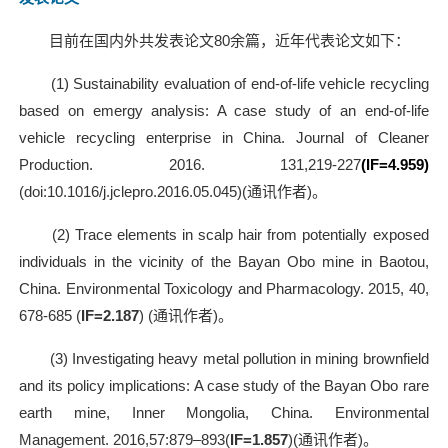
目前在国内外共发表论文
80
余篇，近年代表论文如下：
(1) Sustainability evaluation of end-of-life vehicle recycling
based on emergy analysis: A case study of an end-of-life
vehicle recycling enterprise in China. Journal of Cleaner
Production. 2016. 131,219-227
(IF=4.959)
(doi:10.1016/j.jclepro.2016.05.045)(通讯作者)。
(2) Trace elements in scalp hair from potentially exposed
individuals in the vicinity of the Bayan Obo mine in Baotou,
China. Environmental Toxicology and Pharmacology. 2015, 40,
678-685 (
IF=2.187
) (
通讯作者
)
。
(3) Investigating heavy metal pollution in mining brownfield
and its policy implications: A case study of the Bayan Obo rare
earth mine, Inner Mongolia, China. Environmental
Management. 2016,57:879–893(
IF=1.857
)(
通讯作者
)
。