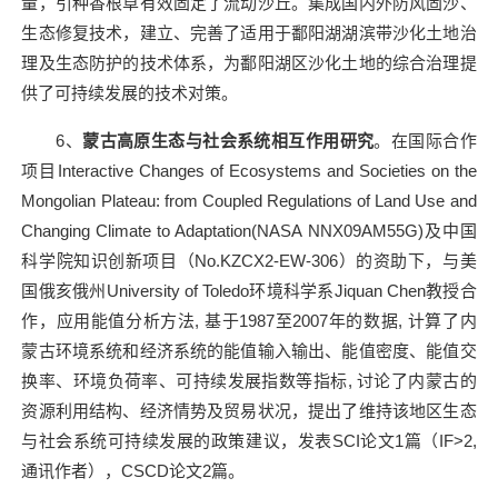
量，引种香根草有效固定了流动沙丘。集成国内外防风固沙、
生态修复技术，建立、完善了适用于鄱阳湖湖滨带沙化土地治
理及生态防护的技术体系，为鄱阳湖区沙化土地的综合治理提
供了可持续发展的技术对策。
6
、
蒙古高原生态与社会系统相互作用研究
。在国际合作
项目
Interactive Changes of Ecosystems and Societies on the
Mongolian Plateau: from Coupled Regulations of Land Use and
Changing Climate to Adaptation(NASA NNX09AM55G)
及中国
科学院知识创新项目（
No.KZCX2-EW-306
）的资助下，与美
国俄亥俄州
University of Toledo
环境科学系
Jiquan Chen
教授合
作，应用能值分析方法
,
基于
1987
至
2007
年的数据
,
计算了内
蒙古环境系统和经济系统的能值输入输出、能值密度、能值交
换率、环境负荷率、可持续发展指数等指标
,
讨论了内蒙古的
资源利用结构、经济情势及贸易状况，提出了维持该地区生态
与社会系统可持续发展的政策建议，发表
SCI
论文
1
篇（
IF>2,
通讯作者），
CSCD
论文
2
篇。