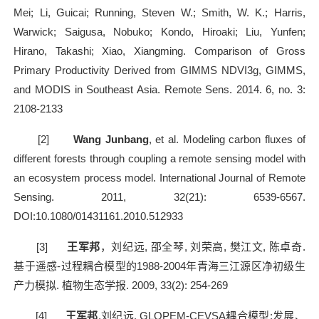
Mei; Li, Guicai; Running, Steven W.; Smith, W. K.; Harris,
Warwick; Saigusa, Nobuko; Kondo, Hiroaki; Liu, Yunfen;
Hirano, Takashi; Xiao, Xiangming. Comparison of Gross
Primary Productivity Derived from GIMMS NDVI3g, GIMMS,
and MODIS in Southeast Asia. Remote Sens. 2014. 6, no. 3:
2108-2133
[2]
Wang Junbang
, et al. Modeling carbon fluxes of
different forests through coupling a remote sensing model with
an ecosystem process model. International Journal of Remote
Sensing. 2011, 32(21): 6539-6567.
DOI:10.1080/01431161.2010.512933
[3]
王军邦
，刘纪远
,
邵全琴
,
刘荣高
,
樊江文
,
陈卓奇
.
基于遥感
-
过程耦合模型的
1988-2004
年青海三江源区净初级生
产力模拟
.
植物生态学报
. 2009, 33(2): 254-269
[4]
王军邦
,
刘纪远
. GLOPEM-CEVSA
耦合模型
:
发展、