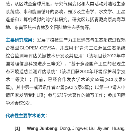
感，从区域至全球尺度，研究气候变化和人类活动对陆地生态
系统碳、水和能量循环的影响，是涉及生态学、水文学、卫星
遥感和计算机模拟的跨学科研究。研究区包括青藏高原高寒草
地、东南亚热带森林及全国陆地生态系统等。
主要研究成果
：
发展了植被生产力卫星遥感与生态系统过程耦
合模型
GLOPEM-CEVSA
，并应用于
“
青海三江源区生态系统
综合监测与评估关键技术研发及其应用
”
（该项目获
2012
年中
国地理信息科技进步三等奖）、
“
基于多源国产卫星的宏观生
态环境遥感监测评估系统
”
（该项目获
2010
年环境保护科学技
术二等奖）；目前，已经合作发表学术论文
59
篇
(SCI
收录
9
篇
)
，其中第一或通讯作者
27
篇
(SCI
收录
3
篇
)
；以第一申请人申
请国家发明专利
1
项；参与
5
部学术著作的编写工作；参加国际
学术会议
9
次。
代表性主要学术论文
：
[1]
Wang Junbang
; Dong, Jingwei; Liu, Jiyuan; Huang,