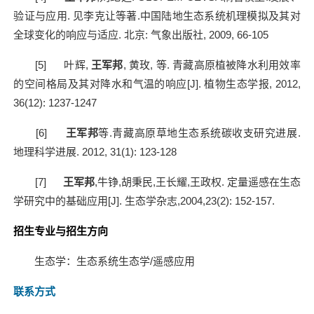
验证与应用
.
见李克让等著
.
中国陆地生态系统机理模拟及其对
全球变化的响应与适应
.
北京
:
气象出版社
, 2009, 66-105
[5]
叶辉
,
王军邦
,
黄玫
,
等
.
青藏高原植被降水利用效率
的空间格局及其对降水和气温的响应
[J].
植物生态学报
, 2012,
36(12): 1237-1247
[6]
王军邦
等
.
青藏高原草地生态系统碳收支研究进展
.
地理科学进展
. 2012, 31(1): 123-128
[7]
王军邦
,
牛铮
,
胡秉民
,
王长耀
,
王政权
.
定量遥感在生态
学研究中的基础应用
[J].
生态学杂志
,2004,23(2): 152-157.
招生专业与招生方向
生态学：生态系统生态学
/
遥感应用
联系方式