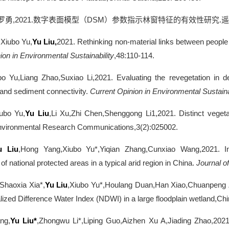
罗勇
,2021.
数字表面模型（
DSM
）参数指示林窗特征的有效性研究
.
遥
Xiubo Yu,
Yu Liu
,
2021. Rethinking non-material links between people
ion in Environmental Sustainability
,48:110-114.
bo Yu,Liang Zhao,Suxiao Li,2021. Evaluating the revegetation in d
 and sediment connectivity.
Current Opinion in Environmental Sustaina
ubo Yu,
Yu Liu
,Li Xu,Zhi Chen,Shenggong Li1,2021. Distinct vegeta
Environmental Research Communications,3(2):025002.
u Liu
,Hong Yang,Xiubo Yu*,Yiqian Zhang,Cunxiao Wang,2021. In
 national protected areas in a typical arid region in China.
Journal 
Shaoxia Xia*,
Yu Liu
,Xiubo Yu*,Houlang Duan,Han Xiao,Chuanpeng Zha
ized Difference Water Index (NDWI) in a large floodplain wetland,Chi
ng,
Yu Li
u*
,Zhongwu Li*,Liping Guo,Aizhen Xu A,Jiading Zhao,2021. 