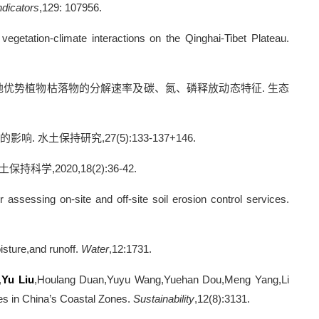
ndicators
,129: 107956.
getation-climate interactions on the Qinghai-Tibet Plateau.
地优势植物枯落物的分解速率及碳、氮、磷释放动态特征
.
生态
的影响
.
水土保持研究
,27(5):133-137+146.
土保持科学
,2020,18(2):36-42.
 assessing on-site and off-site soil erosion control services.
oisture,and runoff.
Water
,12:1731.
,
Yu Liu
,Houlang Duan,Yuyu Wang,Yuehan Dou,Meng Yang,Li
es in China’s Coastal Zones.
Sustainability
,12(8):3131.