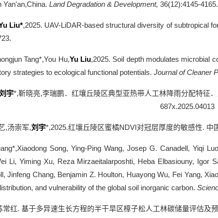
in Yan'an,China.
Land Degradation & Development,
36(12):4145-4165.
Yu Liu*
,2025. UAV-LiDAR-based structural diversity of subtropical f
723.
hongjun Tang*,You Hu,
Yu Liu
,2025. Soil depth modulates microbial co
tory strategies to ecological functional potentials.
Journal of Cleaner 
刘宇
*,
靳晓亮
,
李瑞鹏．红壤丘陵区典型亚热带人工林降雨分配特征．
687x.2025.04013
艺
,
汤崇军
,
刘宇
*,2025.
红壤丘陵区蜜橘
NDVI
对冠层厚度的敏感性
.
中
ng*,Xiaodong Song, Ying-Ping Wang, Josep G. Canadell, Yiqi Luo
ei Li, Yiming Xu, Reza Mirzaeitalarposhti, Heba Elbasiouny, Igor
oll, Jinfeng Chang, Benjamin Z. Houlton, Huayong Wu, Fei Yang, X
istribution, and vulnerability of the global soil inorganic carbon.
Scien
苏常红
.
基于多异速生长方程的半干旱区樟子松人工林碳储量评估及