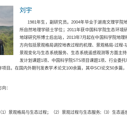
刘宇
1981
年生，副研究员。
2004
年毕业于湖南文理学院
所自然地理学硕士学位；
2011
年获中国科学院生态环境
地球研究所博士后出站，
2013
年
7
月起在中国科学院地理
方向包括景观格局调控地表过程的机理、景观格局
-
过程
-
景观变化与生态系统服务、生态系统遥感观测等方面主持
发计划课题
1
项、中国科学院
STS
项目课题
1
项、行业委托
作项目。在国内外期刊发表学术论文
100
余篇，其中
SCI
论文
50
多篇
方向：
（
1
）景观格局与生态过程；（
2
）景观过程与生态服务
;
（
3
）生态遥
：