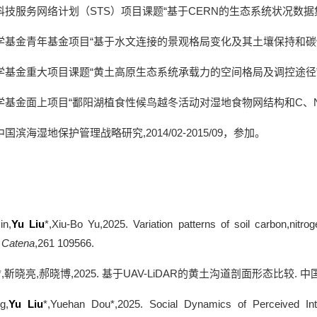
科技服务网络计划（STS）项目课题“基于CERN的生态系统状况数据
基金青年基金项目“基于水文连接的景观格局变化及其土壤保持和碳储存
基金重大项目课题“黄土高原生态系统承载力的空间格局及调控途径”（41390
基金面上项目“鄱阳湖植食性候鸟越冬活动对湿地食物网结构和C、N、P循环的影
滨海湿地保护管理战略研究,2014/02-2015/09，参加。
in,
Yu Liu
*,Xiu-Bo Yu,2025. Variation patterns of soil carbon,nitro
.
Catena
,261 109566.
*,
靳晓亮
,
郝晓博
,2025.
基于
UAV-LiDAR
的黄土沟道剖面形态比较
.
中
g,
Yu Liu
*,Yuehan Dou*,2025. Social Dynamics of Perceived Int