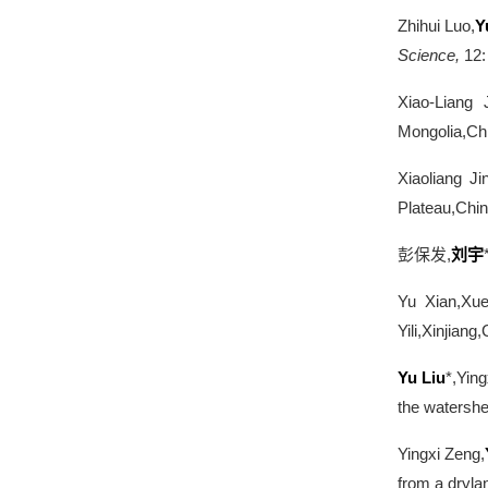
Zhihui Luo,
Y
Science,
12:
Xiao-Liang J
Mongolia,Ch
Xiaoliang Jin
Plateau,Chin
彭保发
,
刘宇
Yu Xian,Xue
Yili,Xinjian
Yu Liu
*,Ying
the watershe
Yingxi Zeng,
from a dryla