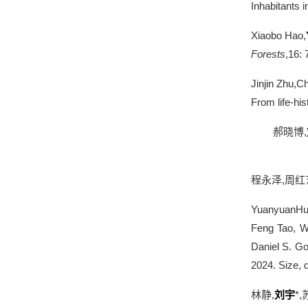
Inhabitants 
Xiaobo Hao,
Forests
,16: 
Jinjin Zhu,C
From life-his
郝晓博
,
程永泽
,
周红
YuanyuanHua
Feng Tao, W
Daniel S. G
2024. Size, d
林静
,
刘宇
*,