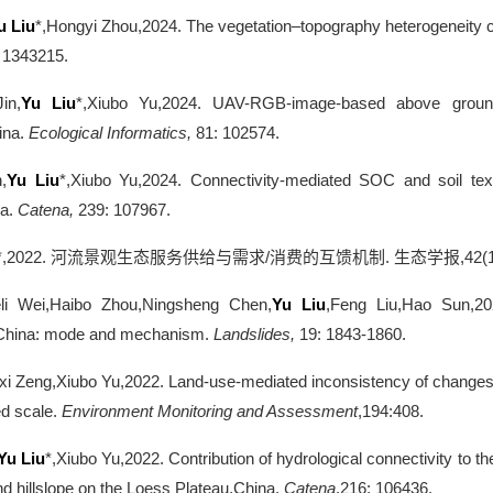
u Liu
*,Hongyi Zhou,2024. The vegetation–topography heterogeneity c
 1343215.
in,
Yu Liu
*,Xiubo Yu,2024. UAV-RGB-image-based above ground 
ina.
Ecological Informatics,
81: 102574.
,
Yu Liu
*,Xiubo Yu,2024. Connectivity-mediated SOC and soil tex
a.
Catena,
239: 107967.
*,2022.
河流景观生态服务供给与需求
/
消费的互馈机制
.
生态学报
,42(
li Wei,Haibo Zhou,Ningsheng Chen,
Yu Liu
,Feng Liu,Hao Sun,202
g,China: mode and mechanism.
Landslides,
19: 1843-1860.
xi Zeng,Xiubo Yu,2022. Land‑use‑mediated inconsistency of changes in
d scale.
Environment Monitoring and Assessment
,194:408.
Yu Liu
*,Xiubo Yu,2022. Contribution of hydrological connectivity to th
nd hillslope on the Loess Plateau,China.
Catena
,216: 106436.