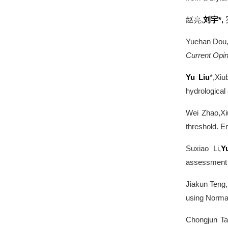
赵亮
,
刘宇
*,
Yuehan Dou,
Current Opin
Yu Liu
*,Xiu
hydrological
Wei Zhao,Xi
threshold. 
Suxiao Li,
Y
assessment of
Jiakun Teng,
using Normal
Chongjun Ta