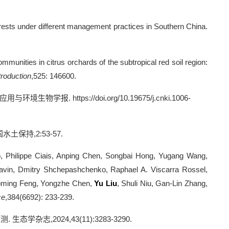
orests under different management practices in Southern China.
mmunities in citrus orchards of the subtropical red soil region:
Production
,525: 146600.
应用与环境生物学报
. https://doi.org/10.19675/j.cnki.1006-
国水土保持
,2:53-57.
, Philippe Ciais, Anping Chen, Songbai Hong, Yugang Wang,
 Savin, Dmitry Shchepashchenko, Raphael A. Viscarra Rossel,
iaoming Feng, Yongzhe Chen,
Yu Liu
, Shuli Niu, Gan-Lin Zhang,
ce
,384(6692): 233-239.
预测
.
生态学杂志
,2024,43(11):3283-3290.