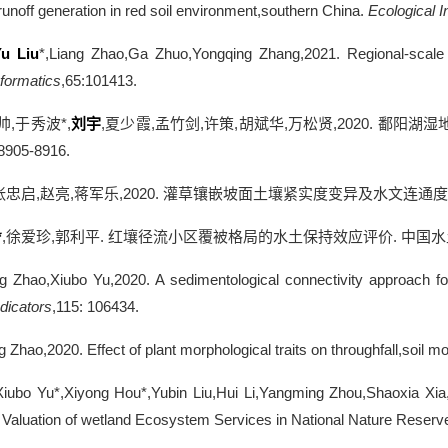
runoff generation in red soil environment,southern China.
Ecological I
Yu
Liu
*,Liang Zhao,Ga Zhuo,Yongqing Zhang,2021. Regional-scale ve
nformatics
,65:101413.
帅
,
于秀波
*,
刘宇
,
夏少霞
,
孟竹剑
,
许策
,
胡斌华
,
万松贤
,2020.
鄱阳湖湿
:8905-8916.
张忠启
,
赵亮
,
蒋军乐
,2020.
灌草镶嵌坡面土壤紧实度变异及水文连通度
*
,
徐爱珍
,
郭利平
.
红壤径流小区覆被格局的水土保持效应评价
.
中国水
ng Zhao,Xiubo Yu,2020. A sedimentological connectivity approach for
ndicators
,115: 106434.
g Zhao,2020. Effect of plant morphological traits on throughfall,soil m
Xiubo Yu*,Xiyong Hou*,Yubin Liu,Hui Li,Yangming Zhou,Shaoxia Xia
Valuation of wetland Ecosystem Services in National Nature Reserv