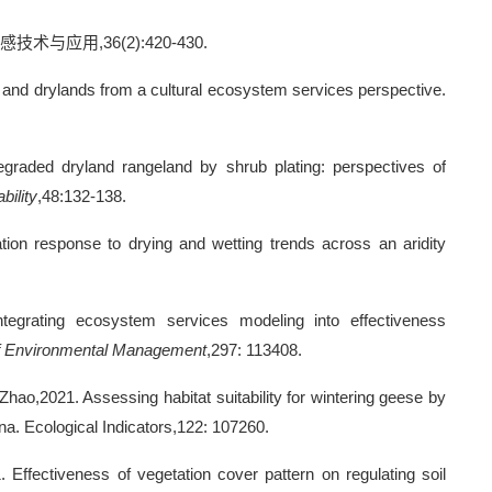
感技术与应用
,36(2):420-430.
 and drylands from a cultural ecosystem services perspective.
egraded dryland rangeland by shrub plating: perspectives of
bility
,48:132-138.
tion response to drying and wetting trends across an aridity
tegrating ecosystem services modeling into effectiveness
of Environmental Management
,297: 113408.
o,2021. Assessing habitat suitability for wintering geese by
na. Ecological Indicators,122: 107260.
Effectiveness of vegetation cover pattern on regulating soil