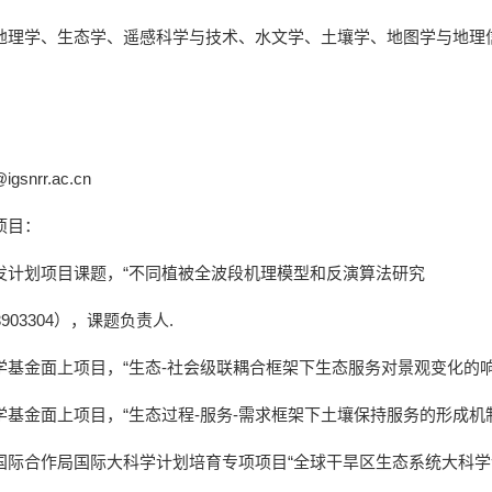
地理学、生态学、遥感科学与技术、水文学、土壤学、地图学与地理
。
@igsnrr.ac.cn
项目：
发计划项目课题，“不同植被全波段机理模型和反演算法研究
B3903304），课题负责人.
基金面上项目，“生态-社会级联耦合框架下生态服务对景观变化的响应研
基金面上项目，“生态过程-服务-需求框架下土壤保持服务的形成机制和
际合作局国际大科学计划培育专项项目“全球干旱区生态系统大科学计划”（1