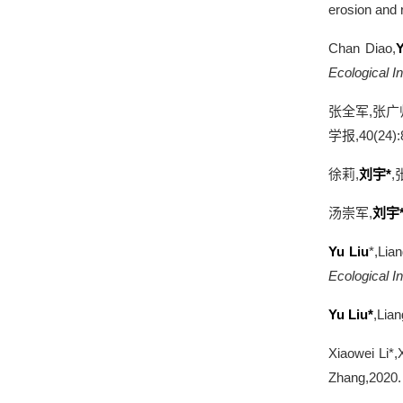
erosion and 
Chan Diao,
Ecological I
张全军
,
张广
学报
,40(24)
徐莉
,
刘宇
*
,
汤崇军
,
刘宇
Yu Liu
*,Lia
Ecological I
Yu Liu*
,Lian
Xiaowei Li*,
Zhang,2020. 