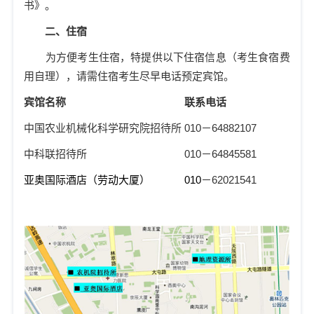
书》。
二、住宿
为方便考生住宿，特提供以下住宿信息（考生食宿费
用自理），请需住宿考生尽早电话预定宾馆。
宾馆名称
联系电话
中国农业机械化科学研究院招待所
010
－
64882107
中科联招待所
010
－
64845581
亚奥国际酒店（劳动大厦）
010
－
62021541