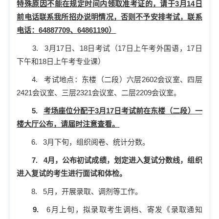
特殊原因不能在规定时间内领取准考证的，请于
3
月
14
日
前电话联系我所招办说明情况，否则不予安排考试，联系
电话：
64887709
、
64861190
）
3.
3
月
17
日、
18
日考试（
17
日上午考外国语，
17
日
下午和
18
日上午考专业课）
4.
考试地点：东楼（二段）六层
2602
会议室、四层
2421
会议室、三层
2321
会议室、二层
2209
会议室。
5.
考场座位分配于
3
月
17
日考试前在东楼（二段）一
楼大厅公布，请届时注意查看。
6.
3
月下旬，组织阅卷、统计分数。
7.
4
月，公布初试成绩，划定进入复试分数线，组织
进入复试的考生进行面试和体检。
8.
5
月，开展录取、调剂等工作。
9.
6
月上旬，拟录取考生调档、寄发《录取通知