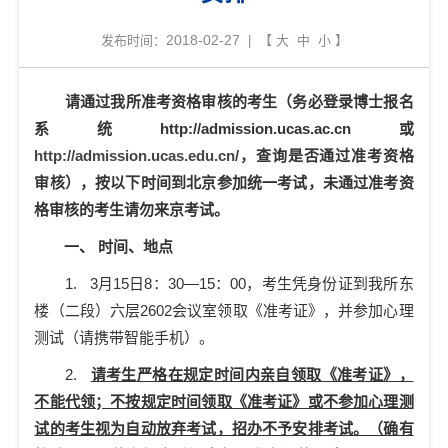
2018-02-27
发布时间：
| 【
大
中
小
】
请通过我所准考资格审核的考生（务必登录博士报名
系统
http://admission.ucas.ac.cn
或
http://admission.ucas.edu.cn/
，查询是否通过准考资格
审核），按以下时间到北京参加统一考试，未通过准考资
格审核的考生请勿来京考试。
一、
时间、地点
1.
3
月
15
日
8
：
30
—
15
：
00
，考生凭身份证到我所东
楼（二段）六层
2602
会议室领取《准考证》，并参加心理
测试（请携带智能手机）。
2.
请考生严格在规定时间内亲自领取《准考证》，
不能代领；不按规定时间领取《准考证》或不参加心理测
试的考生视为自动放弃考试，招办不予安排考试。（确有