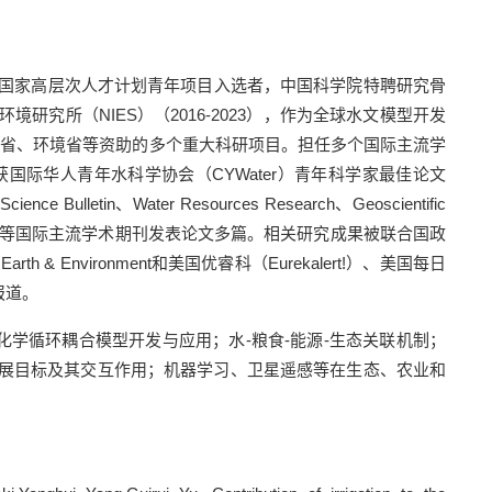
国家高层次人才计划青年项目入选者，中国科学院特聘研究骨
环境研究所（
NIES
）（
2016-2023
），作为全球水文模型开发
部省、环境省等资助的多个重大科研项目。担任多个国际主流学
获国际华人青年水科学协会（
CYWater
）青年科学家最佳论文
Science Bulletin
、
Water Resources Research
、
Geoscientific
等国际主流学术期刊发表论文多篇。相关研究成果被联合国政
 Earth & Environment
和美国优睿科（
Eurekalert!
）、美国每日
报道。
化学循环耦合模型开发与应用；水
-
粮食
-
能源
-
生态关联机制；
展目标及其交互作用；机器学习、卫星遥感等在生态、农业和