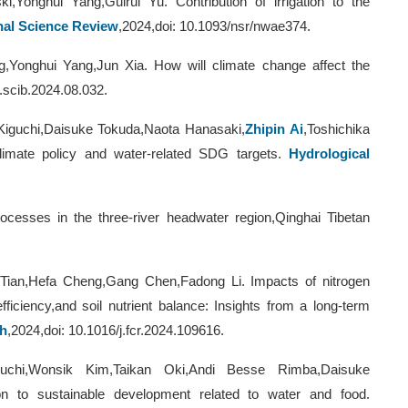
,Yonghui Yang,Guirui Yu. Contribution of irrigation to the
nal Science Review
,2024,doi: 10.1093/nsr/nwae374.
,Yonghui Yang,Jun Xia. How will climate change affect the
j.scib.2024.08.032.
iguchi,Daisuke Tokuda,Naota Hanasaki,
Zhipin Ai
,Toshichika
limate policy and water-related SDG targets.
Hydrological
processes in the three
‐
river headwater region,Qinghai Tibetan
 Tian,Hefa Cheng,Gang Chen,Fadong Li. Impacts of nitrogen
fficiency,and soil nutrient balance: Insights from a long-term
h
,2024,doi: 10.1016/j.fcr.2024.109616.
iguchi,Wonsik Kim,Taikan Oki,Andi Besse Rimba,Daisuke
ion to sustainable development related to water and food.