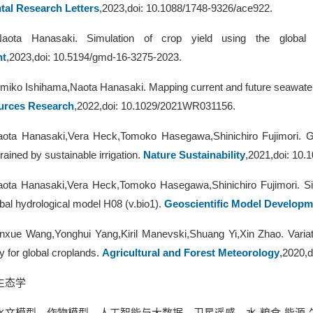
al Research Letters
,2023,doi: 10.1088/1748-9326/ace922.
Naota Hanasaki. Simulation of crop yield using the global
nt
,2023,doi: 10.5194/gmd-16-3275-2023.
miko Ishihama,Naota Hanasaki. Mapping current and future seawater d
urces Research
,2022,doi: 10.1029/2021WR031156.
aota Hanasaki,Vera Heck,Tomoko Hasegawa,Shinichiro Fujimori. Glo
rained by sustainable irrigation.
Nature Sustainability
,2021,doi: 10.
aota Hanasaki,Vera Heck,Tomoko Hasegawa,Shinichiro Fujimori. Si
obal hydrological model H08 (v.bio1).
Geoscientific Model Developm
inxue Wang,Yonghui Yang,Kiril Manevski,Shuang Yi,Xin Zhao. Variat
y for global croplands.
Agricultural and Forest Meteorology
,2020,d
生态学
水文模型、作物模型、人工智能与大数据、卫星遥感、水
-
粮食
-
能源
-