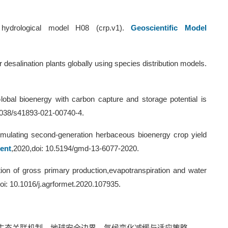
 hydrological model H08 (crp.v1).
Geoscientific Model
esalination plants globally using species distribution models.
bal bioenergy with carbon capture and storage potential is
1038/s41893-021-00740-4.
mulating second-generation herbaceous bioenergy crop yield
ent
,2020,doi: 10.5194/gmd-13-6077-2020.
ion of gross primary production,evapotranspiration and water
oi: 10.1016/j.agrformet.2020.107935.
生态关联机制、地球安全边界、气候变化减缓与适应策略