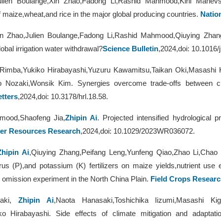
ulien Boulange,Xin Zhao,Fadong Li,Rashid Mahmood,Kiril Manevski
f maize,wheat,and rice in the major global producing countries.
Natio
in Zhao,Julien Boulange,Fadong Li,Rashid Mahmood,Qiuying Zhang
obal irrigation water withdrawal?
Science Bulletin
,2024,doi: 10.1016/
Rimba,Yukiko Hirabayashi,Yuzuru Kawamitsu,Taikan Oki,Masashi K
ko Nozaki,Wonsik Kim. Synergies overcome trade-offs between c
tters
,2024,doi: 10.3178/hrl.18.58.
mood,Shaofeng Jia,
Zhipin Ai
. Projected intensified hydrological 
er Resources Research
,2024,doi: 10.1029/2023WR036072.
Zhipin Ai
,Qiuying Zhang,Peifang Leng,Yunfeng Qiao,Zhao Li,Chao
us (P),and potassium (K) fertilizers on maize yields,nutrient use e
omission experiment in the North China Plain.
Field Crops Researc
aki,
Zhipin Ai
,Naota Hanasaki,Toshichika Iizumi,Masashi K
ko Hirabayashi. Side effects of climate mitigation and adaptat