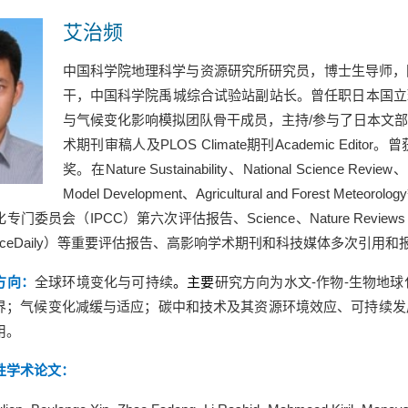
艾治频
中国科学院地理科学与资源研究所研究员，博士生导师，
干，中国科学院禹城综合试验站副站长。曾任职日本国立
与气候变化影响模拟团队骨干成员，主持
/
参与了日本文
术期刊审稿人及
PLOS Climate
期刊
Academic Editor
。曾
奖。在
Nature Sustainability
、
National Science Review
、
Model Development
、
Agricultural and Forest Meteorology
化专门委员会（
IPCC
）第六次评估报告、
Science
、
Nature Reviews
ceDaily
）等重要评估报告、高影响学术期刊和科技媒体多次引用和
方向
：
全球环境变化与可持续
。主要
研究方向为水文
-
作物
-
生物地球
界；气候变化减缓与适应；碳中和技术及其资源环境效应、可持续发
用。
性学术论文：