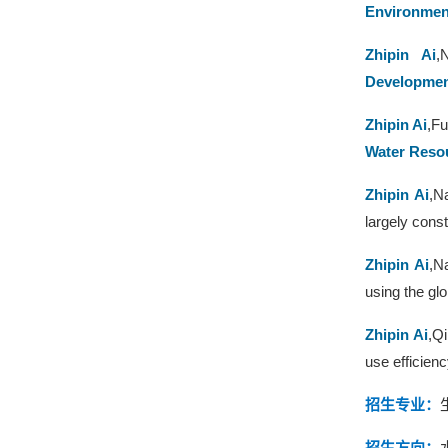
Environment
Zhipin Ai
,
Developme
Zhipin Ai
,Fu
Water Reso
Zhipin Ai
,N
largely const
Zhipin Ai
,N
using the gl
Zhipin Ai
,Q
use efficienc
招生专业
：
招生方向：