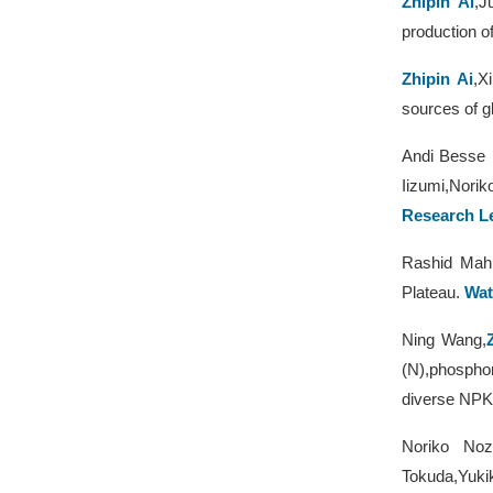
Zhipin Ai
,J
production o
Zhipin Ai
,X
sources of gl
Andi Besse 
Iizumi,Nori
Research Le
Rashid Mah
Plateau.
Wat
Ning Wang,
(N),phosphor
diverse NPK 
Noriko Noz
Tokuda,Yuki