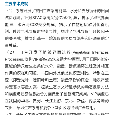
主要学术成就
（1） 系统开展了农田生态系统能量、水分和养分循环的田间
试验观测。针对SPAC系统关键过程和机理，揭示了地气界面
能量、水汽与CO2交换规律；揭示了作物冠层辐射传输机
制、叶片气孔导度时空变异性；构建了气孔导度与环境因子
的关系式；推导出基于土壤温度的表层导温率和热通量的定
量关系。
（2） 自主开发了植被界面过程(Vegetation Interfaces
Processes,简称VIP)的生态水文动力学模型, 用于田间-流域-
区域的跨尺度生态系统水分、能量、碳氮循环过程及其相互
作用的模拟和预报。与国内外其他类似模型相比，特别在三
源（即受光叶、遮荫叶和土壤）能量平衡的概念、地表产流
的变蓄水容量方案、植被生态水文特征参数的动态反演方法
和模型与遥感信息融合方面做出了创新研究成果。VIP模型已
在我国的华北、黄河、长江上游、东北、新疆、内蒙等地的
农田、草地生态系统和复杂下垫面区域得到广泛应用。
（3） 开展了生态水文过程模型与观测数据融合、模型不确定