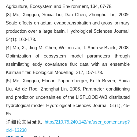
Agriculture, Ecosystem and Environment, 134, 67-78.
[3] Mo, Xingguo, Suxia Liu, Dan Chen, Zhonghui Lin, 2009.
Scale effects on actual evapotranspiration and gross primary
production over a large basin. Hydrological Sciences Journal,
54(1): 160-173.
[4] Mo, X., Jing M. Chen, Weimin Ju, T. Andrew Black, 2008.
Optimization of ecosystem model parameters through
assimilating eddy covariance flux data with an ensemble
Kalman filter. Ecological Modelling, 217, 157-173.
[5] Mo, Xingguo, Florian Pappernberger, Keith Beven, Suxia
Liu, Ad de Roo, Zhonghui Lin, 2006. Parameter conditioning
and prediction uncertainties of the LISFLOOD-WB distributed
hydrological model. Hydrological Sciences Journal, 51(1), 45-
65
详细论文目录见
http://210.75.240.142/m/user_content.asp?
xid=13238