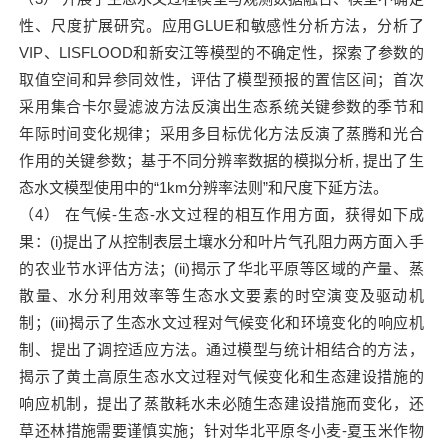
性、尺度扩展研究。应用GLUE和敏感性分析方法，分析了
VIP、LISFLOOD和新安江等模型的不确定性，探索了参数的
取值空间和异参同效性，评估了模型预报的置信区间；首次
采用集合卡尔曼滤波方法反演出生态系统关键参数的季节和
年际时间变化规律；采用多目标优化方法反演了蒸腾和光合
作用的关键参数；基于不同分辨率数据的模拟分析, 提出了生
态水文模型使用中的“1km分辨率法则”和尺度下延方法。
（4） 在气候-生态-水文过程的相互作用方面，获得如下成
果：(i)提出了从控制表层土壤水分和叶片气孔阻力两方面入手
的农业节水评估方法；(ii)揭示了华北平原等区域的产量、蒸
散量、水分利用效率等生态水文要素的时空演变及驱动机
制；(iii)揭示了生态水文过程对气候变化和环境变化的响应机
制、提出了调控适应方法。通过模型与统计相结合的方法，
揭示了黄土高原生态水文过程对气候变化和生态建设措施的
响应机制，提出了蒸散耗水未必随生态建设措施而变化，还
草还林措施需要谨慎实施；针对华北平原冬小麦-夏玉米作物