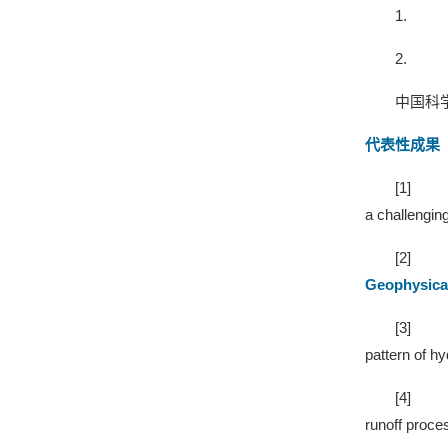
1.
2.
中国科
代表性成果
[1]
a challengin
[2]
Geophysica
[3]
pattern of h
[4]
runoff proce