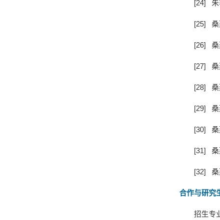
[24]
朱
[25]
桑
[26]
桑
[27]
桑
[28]
桑
[29]
桑
[30]
桑
[31]
桑
[32]
桑
合作与研究
招生专