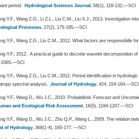
nant period.
Hydrological Sciences Journal
, 58(1), 118-132.—SCI
ng Y.F., Wang Z.G., Li Z.L., Liu C.M., Liu X.J., 2013. Investigation into 
ological Processes
, 27(2), 175-185.—SCI
ng Y.F., Wang Z.G., Liu C.M., 2012. What factors are responsibille fo
ng Y.F., 2012. A practical guide to discrete wavelet decomposition of
5-3365.—SCI
ng Y.F., Wang Z.G., Liu C.M., 2012. Period identification in hydrolog
ropy spectral analysis.
Journal of Hydrology
, 424, 154-164.—SCI
ng Y.F., Wang D., Wu J.C., 2010. Probabilistic Forecast and Uncert
uman and Ecological Risk Assessment
, 16(5), 1184-1207.—SCI
ng Y.F., Wang D., Wu J.C., Zhu Q.P., Wang L., 2009. The relation betwe
al of Hydrology
, 368(1-4), 165-177. —SCI