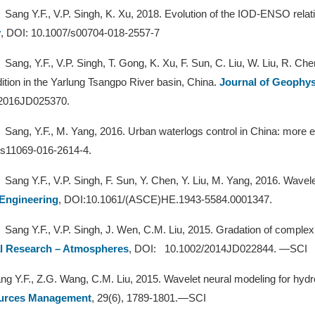
Sang Y.F., V.P. Singh, K. Xu, 2018. Evolution of the IOD-ENSO relat
y
, DOI: 10.1007/s00704-018-2557-7
Sang, Y.F., V.P. Singh, T. Gong, K. Xu, F. Sun, C. Liu, W. Liu, R. Che
dition in the Yarlung Tsangpo River basin, China.
Journal of Geophy
/2016JD025370.
Sang, Y.F., M. Yang, 2016. Urban waterlogs control in China: more e
/s11069-016-2614-4.
Sang Y.F., V.P. Singh, F. Sun, Y. Chen, Y. Liu, M. Yang, 2016. Wavel
Engineering
, DOI:10.1061/(ASCE)HE.1943-5584.0001347.
Sang Y.F., V.P. Singh, J. Wen, C.M. Liu, 2015. Gradation of complexi
l Research – Atmospheres
, DOI: 10.1002/2014JD022844. —SCI
ng Y.F., Z.G. Wang, C.M. Liu, 2015. Wavelet neural modeling for hydrol
urces Management
, 29(6), 1789-1801.—SCI