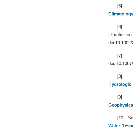
[5]
Climatolog
[6]
climatic con
doi:10.1002
[7]
doi: 10.1007
[8]
Hydrologic 
[9]
Geophysica
[10]
Sa
Water Reso