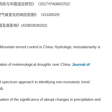
风险与中国适应研究》（
2017YFA0603702
）
对气候变化的响应机制》（
41330529
）
程及其影响》
(XDB03030202)
ountain torrent control in China: Hydrologic nonstationarity is
uation of meteorological droughts over China.
Journal of
let spectrum approach to identifying non-monotonic trend
66.
ation of the significance of abrupt changes in precipitation and