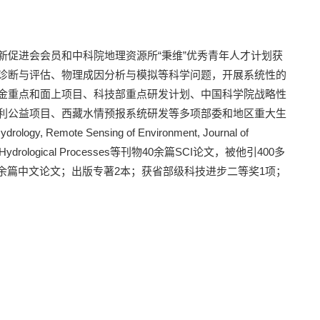
新促进会会员和中科院地理资源所
“
秉维
”
优秀青年人才计划获
诊断与评估、物理成因分析与模拟等科学问题，开展系统性的
金重点和面上项目、科技部重点研发计划、中国科学院战略性
利公益项目、西藏水情预报系统研发等多项部委和地区重大生
Hydrology, Remote Sensing of Environment, Journal of
Hydrological Processes
等刊物
40
余篇
SCI
论文，被他引
400
多
余篇中文论文；出版专著
2
本；获省部级科技进步二等奖
1
项；