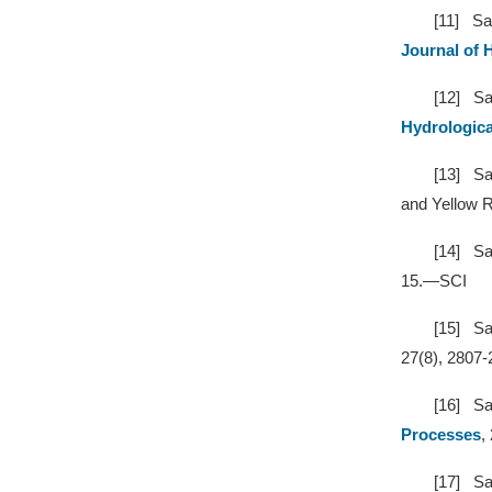
[11]
Sa
Journal of 
[12]
Sa
Hydrologica
[13]
Sa
and Yellow R
[14]
Sa
15.—SCI
[15]
Sa
27(8), 2807
[16]
Sa
Processes
,
[17]
Sa