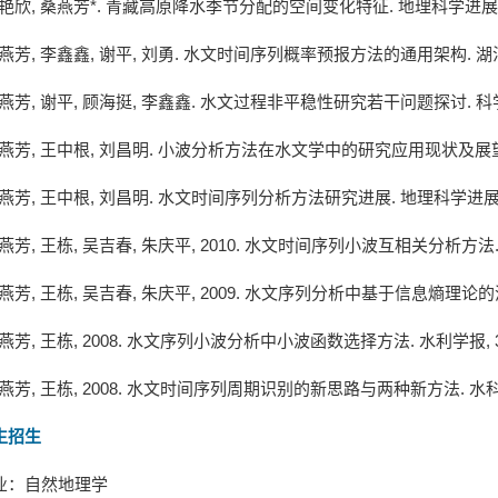
艳欣
,
桑燕芳
*.
青藏高原降水季节分配的空间变化特征
.
地理科学进展
燕芳
,
李鑫鑫
,
谢平
,
刘勇
.
水文时间序列概率预报方法的通用架构
.
湖
燕芳
,
谢平
,
顾海挺
,
李鑫鑫
.
水文过程非平稳性研究若干问题探讨
.
科
燕芳
,
王中根
,
刘昌明
.
小波分析方法在水文学中的研究应用现状及展
燕芳
,
王中根
,
刘昌明
.
水文时间序列分析方法研究进展
.
地理科学进
燕芳
,
王栋
,
吴吉春
,
朱庆平
, 2010.
水文时间序列小波互相关分析方法
燕芳
,
王栋
,
吴吉春
,
朱庆平
, 2009.
水文序列分析中基于信息熵理论的
燕芳
,
王栋
, 2008.
水文序列小波分析中小波函数选择方法
.
水利学报
,
燕芳
,
王栋
, 2008.
水文时间序列周期识别的新思路与两种新方法
.
水
生招生
业：自然地理学