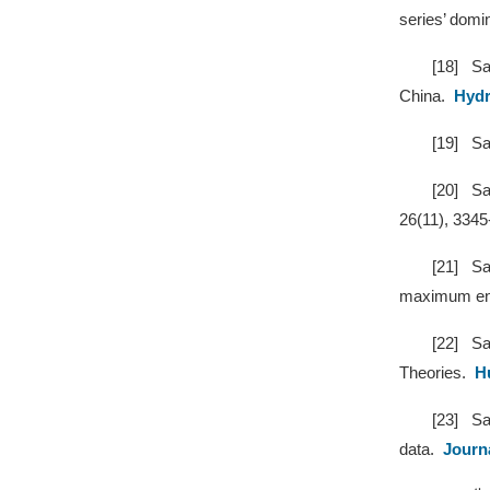
series’ domi
[18]
Sa
China.
Hydr
[19]
Sa
[20]
Sa
26(11), 334
[21]
Sa
maximum ent
[22]
Sa
Theories.
H
[23]
Sa
data.
Journ