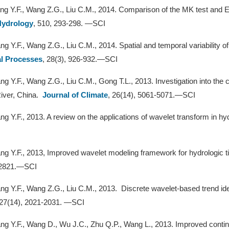
ng Y.F., Wang Z.G., Liu C.M., 2014. Comparison of the MK test and EM
Hydrology
, 510, 293-298. —SCI
ng Y.F., Wang Z.G., Liu C.M., 2014. Spatial and temporal variability o
l Processes
, 28(3), 926-932.—SCI
ng Y.F., Wang Z.G., Liu C.M., Gong T.L., 2013. Investigation into the c
iver, China.
Journal of Climate
, 26(14), 5061-5071.—SCI
ng Y.F., 2013. A review on the applications of wavelet transform in hy
ng Y.F., 2013, Improved wavelet modeling framework for hydrologic t
-2821.—SCI
ng Y.F., Wang Z.G., Liu C.M., 2013. Discrete wavelet-based trend iden
 27(14), 2021-2031. —SCI
ng Y.F., Wang D., Wu J.C., Zhu Q.P., Wang L., 2013. Improved continu