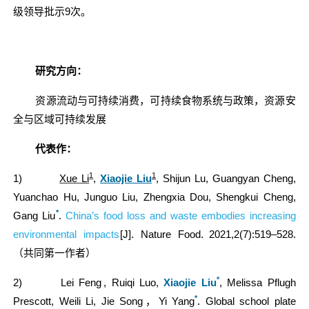
级领导批示
9
次。
研究方向：
资源流动与可持续消费，可持续食物系统与政策，资源安
全与区域可持续发展
代表作：
1
1
1)
Xue Li
,
Xiaojie Liu
, Shijun Lu, Guangyan Cheng,
Yuanchao Hu, Junguo Liu, Zhengxia Dou, Shengkui Cheng,
*
Gang Liu
.
China’s food loss and waste embodies increasing
environmental impacts
[J]
. Nature Food.
2021,2(7):519–528.
（共同第一作者）
*
2)
Lei Feng , Ruiqi Luo,
Xiaojie Liu
, Melissa Pflugh
*
Prescott, Weili Li, Jie Song
，
Yi Yang
.
Global school plate