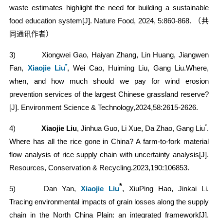
waste estimates highlight the need for building a sustainable
food education system
[J]
. Nature Food
, 2024, 5:
860-868.
（共
同通讯作者）
3)
Xiongwei Gao, Haiyan Zhang, Lin Huang, Jiangwen
*
Fan,
Xiaojie Liu
, Wei Cao, Huiming Liu, Gang Liu.Where,
when, and how much should we pay for wind erosion
prevention services of the largest Chinese grassland reserve?
[J]. Environment Science & Technology,2024,58:2615-2626.
*
4)
Xiaojie Liu
, Jinhua Guo, Li Xue, Da Zhao, Gang Liu
.
Where has all the rice gone in China? A farm-to-fork material
flow analysis of rice supply chain with uncertainty analysis[J].
Resources, Conservation & Recycling.2023,190:106853.
*
5)
Dan Yan,
Xiaojie Liu
, XiuPing Hao, Jinkai Li.
Tracing environmental impacts of grain losses along the supply
chain in the North China Plain: an integrated framework
[J]
.