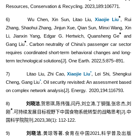
Resources, Conservation & Recycling. 2023,189:106771.
*
6)
Wu Chen, Xin Sun, Litao Liu,
Xiaojie Liu
, Rui
Zhang, Shaohui Zhang, Jinjun Xue, Qian Sun, Minxi Wang, Xin
*
Li, Jianxin Yang, Edgar G. Hertwich, Quansheng Ge
and
*
Gang Liu
. Carbon neutrality of China’s passenger car sector
requires coordinated short-term behavioral changes and long-
term technological solutions
[J]
.
One Earth.
2022,5:875–891.
*
7)
Litao Liu, Zhi Cao,
Xiaojie Liu
, Lei Shi, Shengkui
*
Cheng, Gang Liu
. Oil security revisited: An assessment based
on complex network analysis[J]. Energy
.
2020,194:116793.
8)
刘晓洁
,
贺思琪
,
陈伟强
,
闫丹
,
刘立涛
,
丁钢强
,
张忠杰
,
刘
*
刚
.
可持续发展目标视野下中国食物系统转型的战略思考
[J].
中
国科学院院刊
,2023,38(1): 112-122.
9)
刘晓洁
,
黄琼等著
.
食育在中国
2021,
科学普及出版