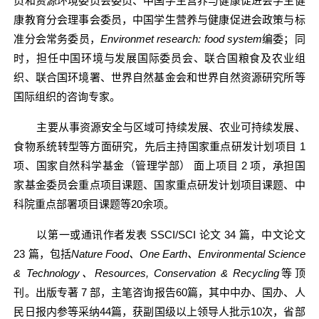
员和资源环境委员会委员、中国学生营养与健康促进会学生健
康教育分会理事会委员，中国学生营养与健康促进会政策与标
准分会常务委员，
Environmet research: food system
编委；同
时，担任中国环境与发展国际委员会、联合国粮食及农业组
织、联合国环境署、世界自然基金会和世界自然资源研究所等
国际组织的咨询专家。
主要从事资源安全与区域可持续发展、农业可持续发展、
食物系统转型等方面研究，先后主持国家重点研发计划项目
1
项、国家自然科学基金（管理学部）
面上项目
2
项，承担国
家基金委员会重点项目课题、国家重点研发计划项目课题、中
科院重点部署项目课题等
20
余项。
以第一或通讯作者发表
SSCI/SCI
论文
34
篇，中文论文
23
篇，包括
Nature Food
、
One Earth
、
Environmental Science
& Technology
、
Resources, Conservation & Recycling
等顶
刊。出版专著
7
部，主笔咨询报告
60
篇，其中中办、国办、人
民日报内参等采纳
44
篇，获副国级以上领导人批示
10
次，省部