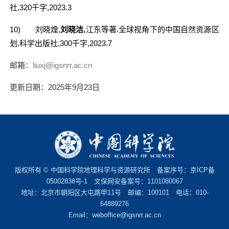
社
,320
千字
,2023.3
10)
刘晓煌
,
刘晓洁
,
江东等著
.
全球视角下的中国自然资源区
划
,
科学出版社
,300
千字
,2023.7
邮箱：
liuxj@igsnrr.ac.cn
更新日期：2025年9月23日
版权所有 © 中国科学院地理科学与资源研究所 备案序号：
京ICP备
05002838号-1
文保网安备案号：1101080067
地址：北京市朝阳区大屯路甲11号 邮编：100101 电话：010-
64889276
Email：
weboffice@igsnrr.ac.cn