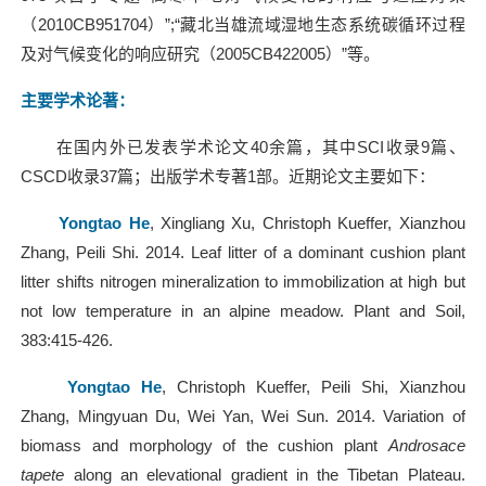
（2010CB951704）”;“藏北当雄流域湿地生态系统碳循环过程
及对气候变化的响应研究（2005CB422005）”等。
主要学术论著
：
在国内外已发表学术论文40余篇，其中SCI收录9篇、
CSCD收录37篇；出版学术专著1部。近期论文主要如下：
Yongtao He
, Xingliang Xu, Christoph Kueffer, Xianzhou
Zhang, Peili Shi. 2014. Leaf litter of a dominant cushion plant
litter shifts nitrogen mineralization to immobilization at high but
not low temperature in an alpine meadow. Plant and Soil,
383:415-426.
Yongtao He
, Christoph Kueffer, Peili Shi, Xianzhou
Zhang, Mingyuan Du, Wei Yan, Wei Sun. 2014. Variation of
biomass and morphology of the cushion plant
Androsace
tapete
along an elevational gradient in the Tibetan Plateau.