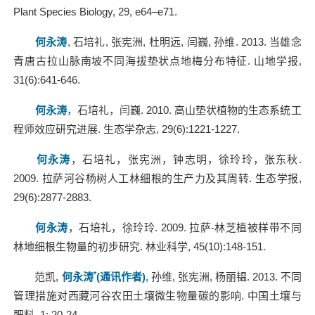
Plant Species Biology, 29, e64–e71.
何永涛
, 石培礼, 张宪洲, 杜明远, 闫巍, 孙维. 2013. 当雄念
青唐古拉山脉南坡不同海拔垫状点地梅分布特征. 山地学报,
31(6):641-646.
何永涛
，石培礼，闫巍. 2010. 高山垫状植物的生态系统工
程师效应研究进展. 生态学杂志, 29(6):1221-1227.
何永涛
，石培礼，张宪洲，钟志明，徐玲玲，张东秋.
2009. 拉萨河谷杨树人工林细根的生产力及其周转. 生态学报,
29(6):2877-2883.
何永涛
，石培礼，徐玲玲. 2009. 拉萨-林芝植被样带不同
林地细根生物量的初步研究. 林业科学, 45(10):148-151.
*
范凯,
何永涛
(
通讯作者)
, 孙维, 张宪洲, 杨丽韫. 2013. 不同
管理措施对西藏河谷农田土壤微生物量碳的影响. 中国土壤与
肥料, 1: 20-24.