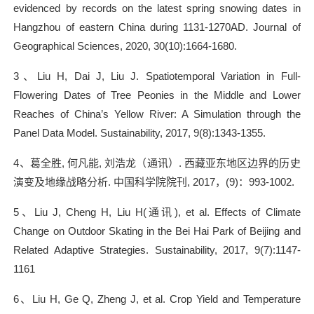
evidenced by records on the latest spring snowing dates in
Hangzhou of eastern China during 1131-1270AD. Journal of
Geographical Sciences, 2020, 30(10):1664-1680.
3
、
Liu H, Dai J, Liu J. Spatiotemporal Variation in Full-
Flowering Dates of Tree Peonies in the Middle and Lower
Reaches of China’s Yellow River: A Simulation through the
Panel Data Model. Sustainability, 2017, 9(8):1343-1355.
4
、葛全胜
,
何凡能
,
刘浩龙（通讯）
.
西藏亚东地区边界的历史
演变及地缘战略分析
.
中国科学院院刊
, 2017
，
(9)
：
993-1002.
5
、
Liu J, Cheng H, Liu H(
通讯
), et al. Effects of Climate
Change on Outdoor Skating in the Bei Hai Park of Beijing and
Related Adaptive Strategies. Sustainability, 2017, 9(7):1147-
1161
6
、
Liu H, Ge Q, Zheng J, et al. Crop Yield and Temperature