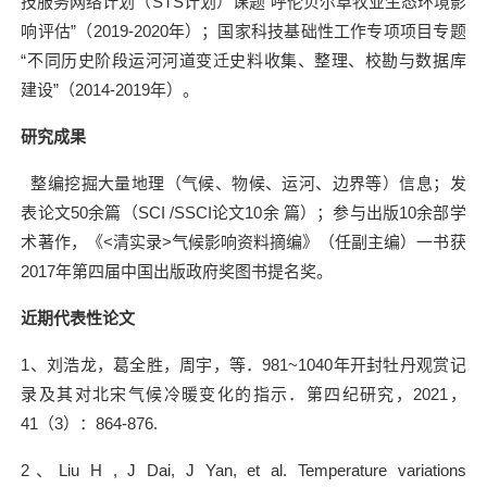
技服务网络计划（
STS
计划）课题“呼伦贝尔草牧业生态环境影
响评估”（
2019-2020
年）；国家科技基础性工作专项项目专题
“不同历史阶段运河河道变迁史料收集、整理、校勘与数据库
建设”（
2014-2019
年）。
研究成果
整编挖掘大量地理（气候、物候、运河、边界等）信息；发
表论文
50
余篇（
SCI /SSCI
论文
10
余 篇）；参与出版
10
余部学
术著作，《
<
清实录
>
气候影响资料摘编》（任副主编）一书获
2017
年第四届中国出版政府奖图书提名奖。
近期代表性论文
1
、刘浩龙，葛全胜，周宇，等．
981~1040
年开封牡丹观赏记
录及其对北宋气候冷暖变化的指示．第四纪研究，
2021
，
41
（
3
）：
864-876.
2
、
Liu H , J Dai, J Yan, et al. Temperature variations