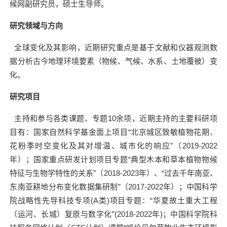
候网副研究员，硕士生导师。
研究领域与方向
全球变化及其影响，近期研究重点是基于文献和仪器观测数
据分析古今地理环境要素（物候、气候、水系、土地覆被）变
化。
研究项目
主持和参与各类课题、专题
10
余项，近期主持的主要科研项
目有：国家自然科学基金面上项目“北京城区致敏植物花期、
花粉季时空变化及其对增温、城市化的响应”（
2019-2022
年）；国家重点研发计划项目专题“典型木本和草本植物物候
特征与生物学特性的关系”（
2018-2023
年）、“过去千年南亚、
东南亚耕地分布变化数据集研制”（
2017-2022
年）；中国科学
院战略性先导科技专项
(A
类
)
项目专题：“华夏故土重大工程
（运河、长城）复原与数字化”
(2018-2022
年
)
；中国科学院科