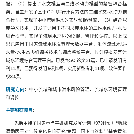
报；（
2
）提出了水文模型与二维水动力模型的紧密耦合框
架，自主开发了基于
GPU
并行计算方法的二维水文
-
水动力耦
合模型，实现了中小流域洪水的实时预报
/
预警；（
3
）结合深
度学习技术，开发了适用于不同尺度水体的二维水动力
-
水质
耦合模型，实现了流域水环境的模拟、管理和调控。以上成
果已应用于国家流域水环境管理大数据平台、淮河流域水质
-
水量
-
水生态多维调控技术与调度系统平台、长江模拟器等流
域水环境综合管理平台。已发表
SCI
论文
21
篇，已申请发明专
利
11
项，已获得发明专利
1
项，实用新型专利
11
项、软件著作
权
30
项。
研究方向
：中小流域和城市洪水风险管理、流域水环境管理
和调控
主要科研项目
：
先后主持了国家重点基础研究发展计划（
973
计划）“地球
运动因子对气候变化影响研究”专题、国家自然科学基金青年