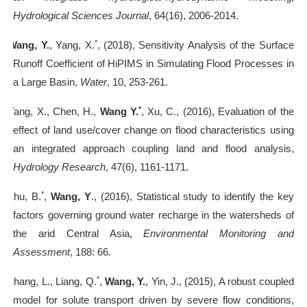
Hydrological Sciences Journal
, 64(16), 2006-2014.
*
3].
Wang, Y.
, Yang, X.
, (2018), Sensitivity Analysis of the Surface
Runoff Coefficient of HiPIMS in Simulating Flood Processes in
a Large Basin,
Water
, 10, 253-261.
*
4].
Yang, X., Chen, H.,
Wang Y.
, Xu, C., (2016), Evaluation of the
effect of land use/cover change on flood characteristics using
an integrated approach coupling land and flood analysis,
Hydrology Research
, 47(6), 1161-1171.
*
5].
Zhu, B.
,
Wang, Y
., (2016), Statistical study to identify the key
factors governing ground water recharge in the watersheds of
the arid Central Asia,
Environmental Monitoring and
Assessment
, 188: 66.
*
6].
Zhang, L., Liang, Q.
,
Wang, Y.
, Yin, J., (2015), A robust coupled
model for solute transport driven by severe flow conditions,