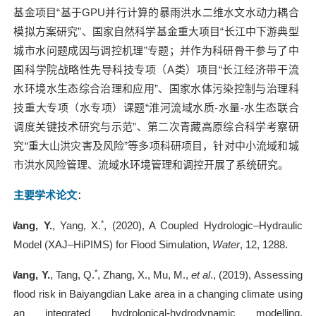
基金项目“基于
GPU
并行计算的暴雨洪水二维水文水动力耦合
模拟方案研究”、国家自然科学基金重大项目“长江中下游典型
城市水问题成因与调控机理”专题；并作为科研骨干参与了中
国科学院战略性先导科技专项（
A
类）项目“长江经济带干流
水环境水生态综合治理和应用”、国家水体污染控制与治理科
技重大专项（水专项）课题“淮河流域水质
-
水量
-
水生态联合
调度关键技术研究与示范”、第二次青藏高原综合科学考察研
究“重大山洪灾害及风险”等多项科研项目，针对中小流域和城
市洪水风险管理、流域水环境管理和调控开展了系统研究。
主要学术论文
：
*
1].
Wang, Y.
, Yang, X.
, (2020), A Coupled Hydrologic–Hydraulic
Model (XAJ–HiPIMS) for Flood Simulation,
Water
, 12, 1288.
*
2].
Wang, Y.
, Tang, Q.
, Zhang, X., Mu, M.,
et al
., (2019), Assessing
flood risk in Baiyangdian Lake area in a changing climate using
an integrated hydrological-hydrodynamic modelling,