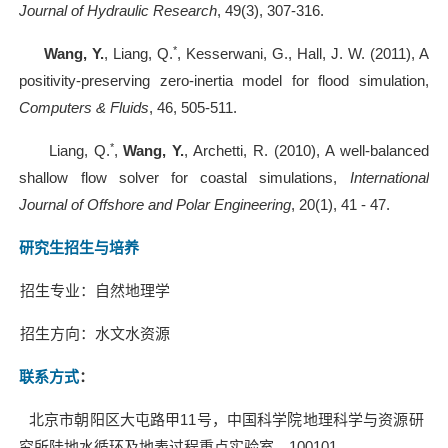
Journal of Hydraulic Research
, 49(3), 307-316.
*
11].
Wang, Y.
, Liang, Q.
, Kesserwani, G., Hall, J. W. (2011), A
positivity-preserving zero-inertia model for flood simulation,
Computers & Fluids
, 46, 505-511.
*
12].
Liang, Q.
,
Wang, Y.
, Archetti, R. (2010), A well-balanced
shallow flow solver for coastal simulations,
International
Journal of Offshore and Polar Engineering
, 20(1), 41 - 47.
研究生招生与培养
招生专业：自然地理学
招生方向：水文水资源
联系方式
：
址：北京市朝阳区大屯路甲
11
号，中国科学院地理科学与资源研
究所陆地水循环及地表过程重点实验室，
100101