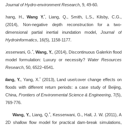
Journal of Hydro-environment Research
, 9, 49-60.
*
7].
Zhang, H.,
Wang Y.
, Liang, Q., Smith, L.S., Kilsby, C.G.,
(2014), Non-negative depth reconstruction for a two-
dimensional partial inertial inundation model,
Journal of
Hydroinformatics
, 16(5), 1158-1177.
*
8].
Kesserwani, G.
,
Wang, Y.
, (2014), Discontinuous Galerkin flood
model formulation: Luxury or necessity?
Water Resources
Research
, 50, 6522–6541.
*
9].
Wang, Y.
, Yang, X.
(2013), Land use/cover change effects on
floods with different return periods: a case study of Beijing,
China,
Frontiers of Environmental Science & Engineering
, 7(5),
769-776.
*
10].
Wang, Y.
, Liang, Q.
, Kesserwani, G., Hall, J. W. (2011), A
2D shallow flow model for practical dam-break simulations,