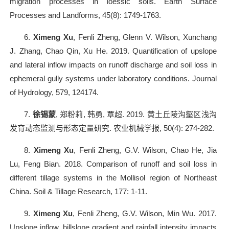
migration processes in loessic soils. Earth Surface
Processes and Landforms, 45(8): 1749-1763.
6.
Ximeng Xu
, Fenli Zheng, Glenn V. Wilson, Xunchang
J. Zhang, Chao Qin, Xu He. 2019. Quantification of upslope
and lateral inflow impacts on runoff discharge and soil loss in
ephemeral gully systems under laboratory conditions. Journal
of Hydrology, 579, 124174.
7.
徐锡蒙
,
郑粉莉
,
韩勇
,
覃超
. 2019.
黄土丘陵沟壑区浅沟
发育动态监测与形态定量研究
.
农业机械学报
, 50(4): 274-282.
8.
Ximeng Xu
, Fenli Zheng, G.V. Wilson, Chao He, Jia
Lu, Feng Bian. 2018. Comparison of runoff and soil loss in
different tillage systems in the Mollisol region of Northeast
China. Soil & Tillage Research, 177: 1-11.
9.
Ximeng Xu
, Fenli Zheng, G.V. Wilson, Min Wu. 2017.
Upslope inflow, hillslope gradient and rainfall intensity impacts