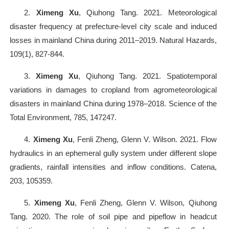
2.
Ximeng Xu
, Qiuhong Tang. 2021. Meteorological
disaster frequency at prefecture-level city scale and induced
losses in mainland China during 2011–2019. Natural Hazards,
109(1), 827-844.
3.
Ximeng Xu
, Qiuhong Tang. 2021. Spatiotemporal
variations in damages to cropland from agrometeorological
disasters in mainland China during 1978–2018. Science of the
Total Environment, 785, 147247.
4.
Ximeng Xu
, Fenli Zheng, Glenn V. Wilson. 2021. Flow
hydraulics in an ephemeral gully system under different slope
gradients, rainfall intensities and inflow conditions. Catena,
203, 105359.
5.
Ximeng Xu
, Fenli Zheng, Glenn V. Wilson, Qiuhong
Tang. 2020. The role of soil pipe and pipeflow in headcut