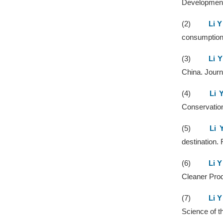
Development
(2)
Li Y
consumption 
(3)
Li Y
China. Journ
(4)
Li 
Conservation
(5)
Li 
destination.
(6)
Li Y
Cleaner Prod
(7)
Li Y
Science of t