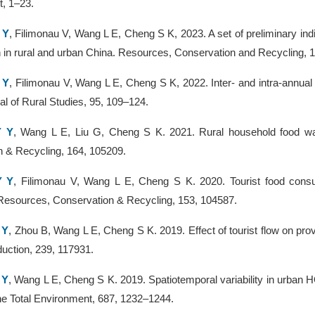
, 1–23.
 Y
, Filimonau V, Wang L E, Cheng S K, 2023. A set of preliminary indi
in rural and urban China. Resources, Conservation and Recycling, 
 Y
, Filimonau V, Wang L E, Cheng S K, 2022. Inter- and intra-annua
al of Rural Studies, 95, 109–124.
Y Y
, Wang L E, Liu G, Cheng S K. 2021. Rural household food wast
 & Recycling, 164, 105209.
Y Y
, Filimonau V, Wang L E, Cheng S K. 2020. Tourist food consum
 Resources, Conservation & Recycling, 153, 104587.
 Y
, Zhou B, Wang L E, Cheng S K. 2019. Effect of tourist flow on prov
uction, 239, 117931.
 Y
, Wang L E, Cheng S K. 2019. Spatiotemporal variability in urban 
he Total Environment, 687, 1232–1244.