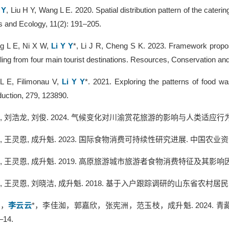
 Y
, Liu H Y, Wang L E. 2020. Spatial distribution pattern of the caterin
 and Ecology, 11(2): 191–205.
g L E, Ni X W,
Li Y Y
*, Li J R, Cheng S K. 2023. Framework proposal
ing from four main tourist destinations. Resources, Conservation an
L E, Filimonau V,
Li Y Y
*. 2021. Exploring the patterns of food was
uction, 279, 123890.
,
刘浩龙
,
刘俊
. 2024.
气候变化对川渝赏花旅游的影响与人类适应行
,
王灵恩
,
成升魁
. 2023.
国际食物消费可持续性研究进展
.
中国农业资
,
王灵恩
,
成升魁
. 2019.
高原旅游城市旅游者食物消费特征及其影响
,
王灵恩
,
刘晓洁
,
成升魁
. 2018.
基于入户跟踪调研的山东省农村居民
恩，
李云云
*
，李佳洳，郭嘉欣，张宪洲，范玉枝，成升魁
. 2024.
青
1–14.