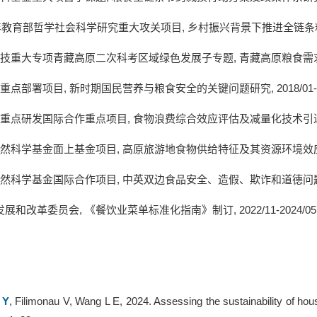
年教育部哲学社会科学研究重大攻关项目
,
乡村振兴背景下推进全链条
技重大专项青藏高原二次科考区域绿色发展子专题
,
青藏高原粮食需
重点部署项目
,
新时期国民营养与粮食安全的关键问题研究
, 2018/0
重点研发国际合作重点项目
,
食物浪费综合效应评估及减量化技术引
然科学基金面上基金项目
,
高原旅游地食物供给特征及其资源环境效
然科学基金国际合作项目
,
中英双边食品安全、造假、欺诈和道德问
发展和改革委员会
,
《餐饮业菜单标准化指南》制订
, 2022/11-2024/05
 Y
, Filimonau V, Wang L E, 2024. Assessing the sustainability of ho