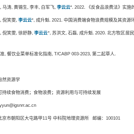
,
马涛
,
黄锡生
,
李丰
,
白军飞
,
李云云
*. 2022.
《反食品浪费法》实施
,
倪笑雯
,
李云云
*,
成升魁
. 2021.
中国消费端食物浪费规模及其资源
,
倪笑雯
,
徐舒静
,
李云云
*,
苏洪文
,
石磊
,
成升魁
. 2020.
北方牧区居
准
,
餐饮业菜单标准化指南
, T/CABP 003-2023,
第二起草人
.
自然资源学
可持续食物消费；食物浪费；资源利用与可持续发展
iyyun@igsnrr.ac.cn
北京市朝阳区大屯路甲
11
号
中科院地理资源所
邮编：
100101