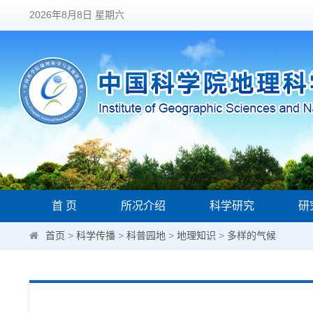
2026年8月8日 星期六
首 页
所况介绍
科学研究
研
首页
>
科学传播
>
科普园地
>
地理知识
>
多样的气候