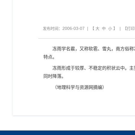
2006-03-07
发布时间：
| 【
大
中
小
】 | 【
打印
冻雨学名霰，又称软雹、雪丸，南方俗称冻
特点。
冻雨形成于较厚、不稳定的积状云中。主要
同时降落。
（地理科学与资源网摘编）