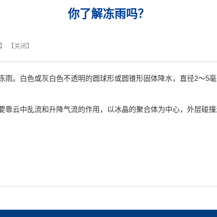
你了解冻雨吗？
】 【
关闭
】
雨。白色或灰白色不透明的圆球形或圆锥形固体降水，直径2～5毫
靠云中乱流和升降气流的作用，以冰晶的聚合体为中心，外层碰撞