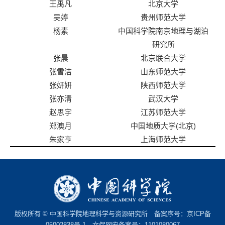
王禹凡
北京大学
吴婷
贵州师范大学
杨素
中国科学院南京地理与湖泊
研究所
张晨
北京联合大学
张雪洁
山东师范大学
张妍妍
陕西师范大学
张亦清
武汉大学
赵思宇
江苏师范大学
郑澳月
中国地质大学(北京)
朱家亨
上海师范大学
版权所有 © 中国科学院地理科学与资源研究所 备案序号：
京ICP备
05002838号-1
文保网安备案号：1101080067