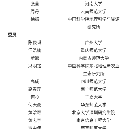
张莹
河南大学
周丹
云南师范大学
徐振
中国科学院地理科学与资源
研究所
委员
陈俊韬
广州大学
佃皓楠
重庆师范大学
董娜
内蒙古师范大学
冯明铭
中国科学院东北地理与农业
生态研究所
高成
四川师范大学
高春莲
南宁师范大学
何杉
宁夏大学
何天豪
华东师范大学
黄晗颐
北京大学深圳研究生院
黄志宇
南京信息工程大学
贾中伟
南京师范大学