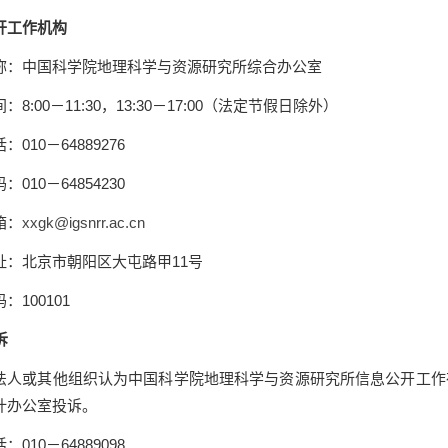
开工作机构
称：中国科学院地理科学与资源研究所综合办公室
间：
8:00
－
11:30
，
13:30
－
17:00
（法定节假日除外）
话：
010
－
64889276
码：
010
－
64854230
箱：
xxgk@igsnrr.ac.cn
址：北京市朝阳区大屯路甲
11
号
码：
100101
诉
法人或其他组织认为中国科学院地理科学与资源研究所信息公开工作
计办公室投诉。
话：
010
－
64889098