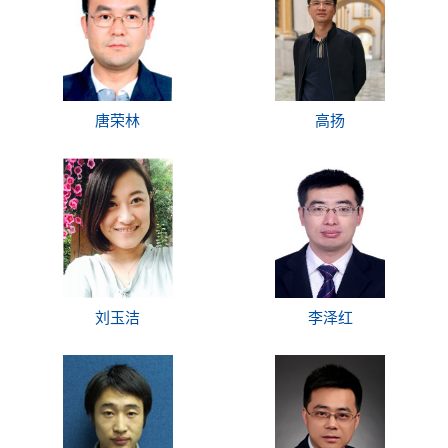
唐荣林
高扬
刘玉洁
李泽红