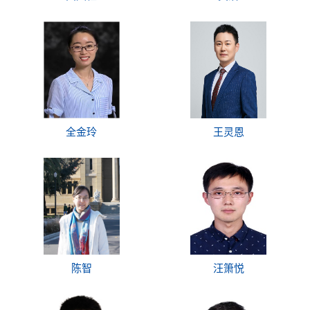
全金玲
王灵恩
陈智
汪箫悦