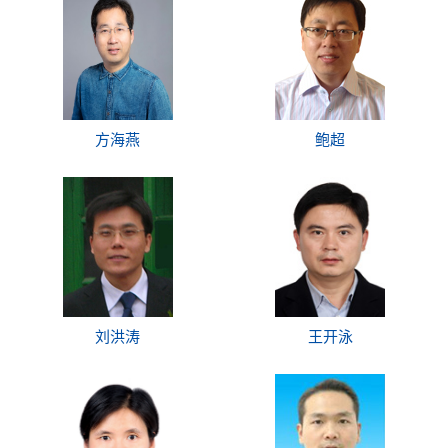
方海燕
鲍超
刘洪涛
王开泳