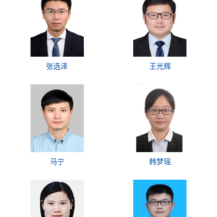
张选泽
王光辉
马宁
韩梦瑶