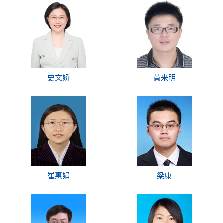
史文娇
黄来明
崔惠娟
梁康