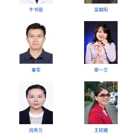
牛书丽
吴朝阳
秦军
廖一兰
阎秀兰
王姣娥