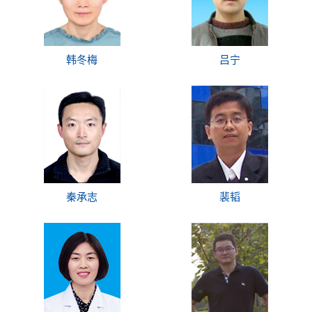
韩冬梅
吕宁
秦承志
裴韬