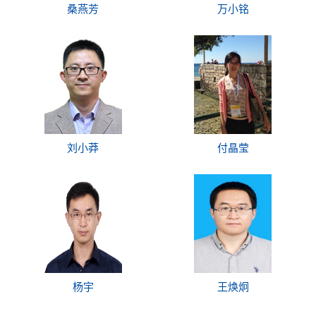
桑燕芳
万小铭
刘小莽
付晶莹
杨宇
王焕炯