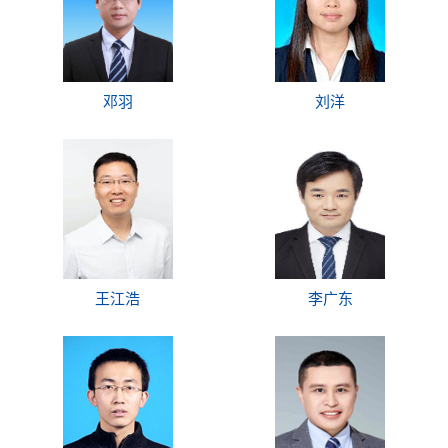
邓羽
刘洋
王江浩
李广东