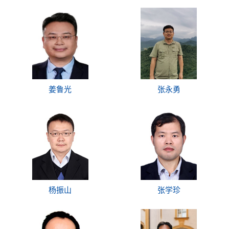
姜鲁光
张永勇
杨振山
张学珍