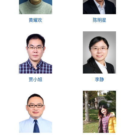
黄耀欢
陈明星
贾小旭
李静