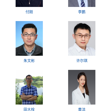
付刚
李鹏
朱文彬
许尔琪
田大栓
黄洁