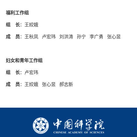
福利工作组
组 长
：王姣娥
成 员
：王秋凤 卢宏玮 刘洪涛 孙宁 李广勇 张心昱
妇女和青年工作组
组 长
：卢宏玮
成 员
：王姣娥 张心昱 郝志新