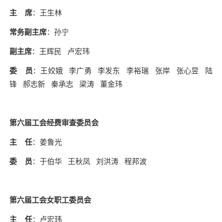
主 席
：王生林
常务副主席
：孙宁
副主席
：王辉民 卢宏玮
委 员
：王姣娥 李广勇 李发东 李裕瑞 张岸 张心昱 陆
锋 郝志新 秦承志 梁涛 董金玮
第六届工会经费审查委员会
主 任
：姜鲁光
委 员
：于伯华 王秋凤 刘洪涛 程邦波
第六届工会女职工委员会
主 任
：卢宏玮