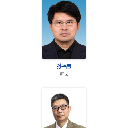
孙福宝
所长