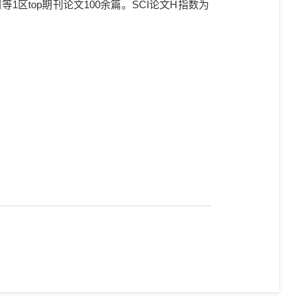
刊等
1
区
top
期刊论文
100
余篇。
SCI
论文
H
指数为