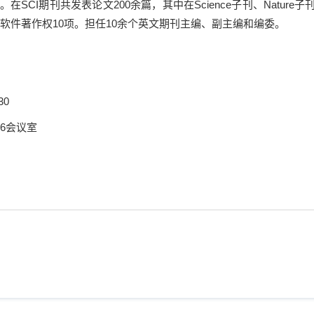
。在
SCI
期刊共发表论文
200
余篇，其中在
Science
子刊、
Nature
子
软件著作权
10
项。担任
10
余个英文期刊主编、副主编和编委。
30
6会议室