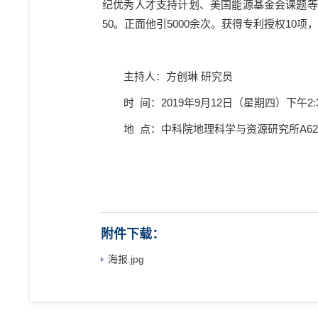
纪优秀人才支持计划、美国能源基金会课题等
50
。正面他引
5000
余次。获得专利授权
10
项，
主持人：方创琳 研究员
时
间：2019年9月12日（星期四）下午2:
地
点：中科院地理科学与资源研究所A62
附件下载：
海报.jpg