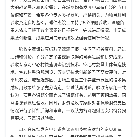
大的战略需求和现实需要，在城乡均衡发展中具有广泛的应用
价值和前景，希望各位专家多提意见、严格把关，为项目顺利
验收奠定良好基础。傅伯杰院士主持了
5
个课题验收，课题负
责人依次汇报了各个课题的目标任务、完成进展情况、主要成
果及创新性、成果应用与示范成效及经费使用等情况。
验收专家组认真听取了课题汇报，审阅了相关资料，经过
质询和讨论，充分肯定了各课题取得的可喜进展和研究成果。
验收专家对空心村快速调查识别技术、空心村复垦土体营造技
术、空心村整治规划设计等关键技术创新给予了高度评价，对
平原农区、城镇近郊区、山地丘陵区三个典型示范区的技术集
成应用效果给予了充分肯定。经过认真讨论，验收专家组一致
认为，项目各课题全面完成了课题任务，达到了预期效果，同
意各课题通过验收。同时，财务验收专家组对各课题财务支出
情况进行了详细质询和审查，一致认为各课题财务支出符合预
算要求，同意通过验收。
周桔在总结发言中要求各课题组按照专家组的意见和建