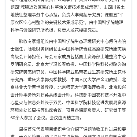
题四
“
城镇近郊区空心村整治关键技术集成示范
”
，由四川省土
地统征整理事务中心承担，负责人李何超研究员；课题五
“
平
原农区空心村整治的关键技术集成示范
”
，由中国科学院地理
科学与资源研究所承担，负责人龙花楼研究员。
验收专家组组长由中国科学院生态环境研究中心傅伯杰院
士担任，验收财务组组长由中国科学院青藏高原研究所康志焕
高级会计师担任，与会专家成员包括国土资源部土地整治中心
罗明研究员、北京大学冯长春教授、中国科学院科技战略咨询
研究院樊杰研究员、中国科学院亚热带农业生态研究所王克林
研究员、重庆大学郭劲松教授、中国人民大学严金明教授、北
京林业大学曹世雄教授、北京师范大学唐海萍教授、北京和兴
会计师事务所刘建英高级会计师。科技部中国农村技术开发中
心星火与信息处处长于双民、中国科学院科技促进发展局资源
环境处处长周桔等出席会议。项目各课题负责人、研究骨干等
60
余人参加了会议。会议由周桔主持。
周桔首先代表项目组织单位介绍了课题验收工作进展和要
求。于双民简要回顾了项目立项背景，强调本项目具有国家重