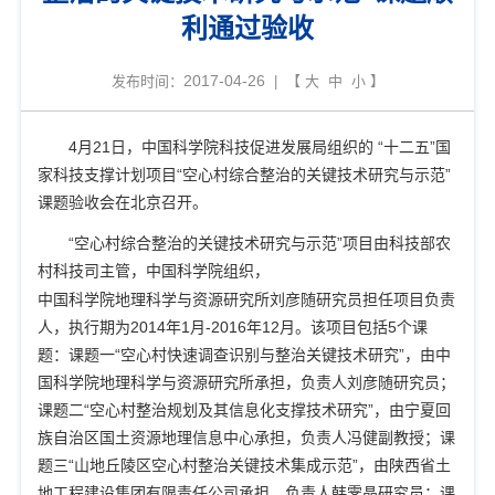
利通过验收
2017-04-26
发布时间：
| 【
大
中
小
】
4
月
21
日，中国科学院科技促进发展局组织的
“
十二五
”
国
家科技支撑计划项目
“
空心村综合整治的关键技术研究与示范
”
课题验收会在北京召开。
“
空心村综合整治的关键技术研究与示范
”
项目由科技部农
村科技司主管，中国科学院组织，
中国科学院地理科学与资源研究所刘彦随研究员担任项目负责
人
，执行期为
2014
年
1
月
-2016
年
12
月。该项目包括
5
个课
题：课题一
“
空心村快速调查识别与整治关键技术研究
”
，由中
国科学院地理科学与资源研究所承担，负责人刘彦随研究员；
课题二
“
空心村整治规划及其信息化支撑技术研究
”
，由宁夏回
族自治区国土资源地理信息中心承担，负责人冯健副教授；课
题三
“
山地丘陵区空心村整治关键技术集成示范
”
，由陕西省土
地工程建设集团有限责任公司承担，负责人韩霁晶研究员；课