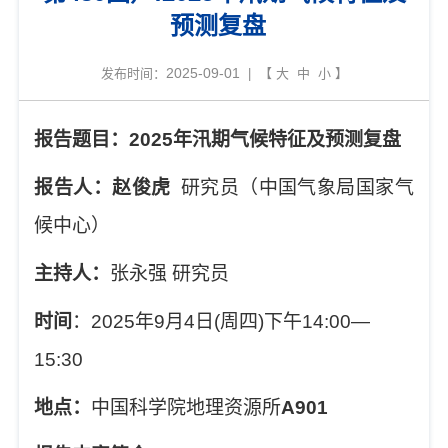
预测复盘
2025-09-01
发布时间：
| 【
大
中
小
】
报告题目：
2025年汛期气候特征及预测复盘
报告人：赵俊虎
研究员（中国气象局国家气
候中心）
主持人：
张永强
研究员
时间
：
2
02
5年9月4日(周四
)
下午
14
:00—
15
:
3
0
地点：
中国科学院地理资源所
A901