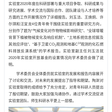
实验室
2020
年度在科研部署与重大项目争取、科研成果与
研究进展、学术交流与国际合作、团队建设与人才培养等
方面的工作开展情况作了详细
报告
。刘玉洁、王焕炯、许
尔琪和汪宜龙
4
位
青年骨干
围绕实验室的重要研究方向，
分别作了题为
“
气候变化对作物物候影响研究
”
、
“
全球增暖
背景下植被物候变化及响应机制
”
、
“
土地系统信息挖掘及
14
其效应评估
”
、
“
基于卫星
CO
观测和地基
C
观测的化石燃
2
料排放反演系统
”
的学术报告。实验室副主任刘玉洁就
2020年实验室开放基金的设置情况向学术委员会做了说
明。
学术委员会全体委员就实验室的发展和报告内容展开
了讨论和交流，对未来的发展提出
了
指导和期望。陶澍对
实验室
取得的成绩给予了充分肯定，对
青年科研人员
提出
了
殷切期望，鼓励大家加强沟通协作，通过学术交流促进
实验室团队、师生科研水平更上一层楼。