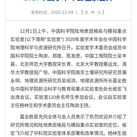
2020-12-09
发布时间：
| 【
大
中
小
】
12
月
1
日上午，中国科学院陆地表层格局与模拟重点
实验室
(
以下简称
“
实验室
”) 2020
年度学术年会在
中国科学
院
地理科学与资源研究所召开。实验室学术委员会成员
中
国科学
院院士陶澍、郑度、陈发虎，中国工程院院士吴丰
昌
、
北京师范大学教授宋长青
、
北京大学教授蔡运龙
、
清
华大学教授倪广恒
、
中国科学院南京土壤研究所研究员骆
永明
、
地理资源所研究员吴绍洪
、
地理资源所所长葛全胜
及中国科学院前沿科学与教育局重点实验室处处长侯宏飞
出席
会议
，实验室
110
余名师生参加会议。会议由实验室
主任杨林生和学术委员会主任陶澍主持。
葛全胜
首先
向全体与会人员表示了热烈欢迎并介绍了
研究所情况和陆地表层格局与模拟重点实验室的定位，侯
宏飞介绍了
中科
院实验室体系部署和改革情况。杨林生就