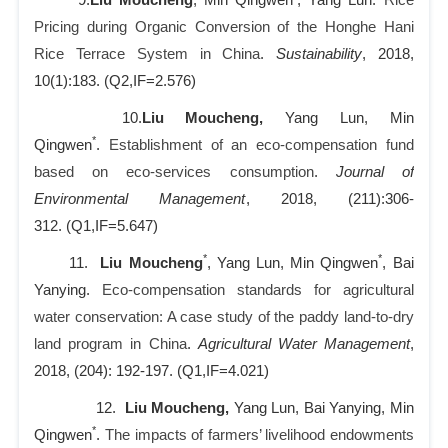
Pricing during Organic Conversion of the Honghe Hani
Rice Terrace System in China
.
Sustainability
, 2018,
10(1):183.
(Q2,IF=2.576)
10.
Liu Moucheng,
Yang Lun, Min
*
Qingwen
.
Establishment of an eco-compensation fund
based on eco-services consumption
.
Journal of
Environmental Management
, 2018, (211):306-
312.
(Q1,IF=5.647)
*
*
11.
Liu Moucheng
, Yang Lun, Min Qingwen
, Bai
Yanying.
Eco-compensation standards for agricultural
water conservation: A case study of the paddy land-to-dry
land program in China
.
Agricultural Water Management
,
2018, (204): 192-197.
(Q1,IF=4.021)
12.
Liu Moucheng,
Yang Lun, Bai Yanying, Min
*
Qingwen
.
The impacts of farmers’ livelihood endowments