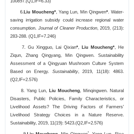
100897.
(Q1,IF=6.33)
6.
Liu Moucheng*
, Yang Lun, Min Qingwen
*
. Water-
saving irrigation subsidy could increase regional water
consumption.
Journal of Cleaner Production
, 2019, (213):
283-288.
(Q1,IF=7.246)
7. Gu Xingguo, Lai Qixian
*
,
Liu Moucheng*
, He
Ziqun, Zhang Qingyang, Min Qingwen. Sustainability
Assessment of a Qingyuan Mushroom Culture System
Based on Energy.
Sustainability
, 2019, 11(18): 4863.
(Q2,IF=2.576)
8. Yang Lun,
Liu Moucheng
, Minqingwen. Natural
Disasters, Public Policies, Family Characteristics, or
Livelihood Assets? The Driving Factors of Farmers’
Livelihood Strategy Choices in a Nature Reserve.
Sustainability, 2019, 11(19): 5423.
(Q2,IF=2.576)
*
9.
Liu Moucheng
, Min Qingwen
, Yang Lun.
Rice