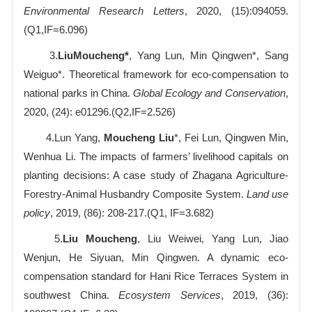
Environmental Research Letters
, 2020, (15):094059.
(Q1,IF=6.096)
3.
LiuMoucheng*
, Yang Lun, Min Qingwen*, Sang
Weiguo*. Theoretical framework for eco-compensation to
national parks in China.
Global Ecology and Conservation
,
2020, (24): e01296.(Q2,IF=2.526)
4.Lun Yang,
Moucheng Liu
*, Fei Lun, Qingwen Min,
Wenhua Li. The impacts of farmers’ livelihood capitals on
planting decisions: A case study of Zhagana Agriculture-
Forestry-Animal Husbandry Composite System.
Land use
policy
, 2019, (86): 208-217.
(Q1, IF=3.682)
5.
Liu Moucheng
, Liu Weiwei, Yang Lun, Jiao
Wenjun, He Siyuan, Min Qingwen. A dynamic eco-
compensation standard for Hani Rice Terraces System in
southwest China.
Ecosystem Services
, 2019, (36):