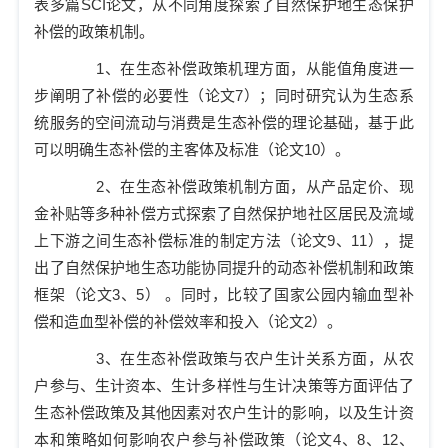
表多篇
SCI
论文，从不同角度探索了自然保护地生态保护
补偿的政策机制。
1
、在生态补偿政策机理方面，从能值角度进一
步阐明了补偿的必要性（论文
7
）；同时研究认为生态系
统服务的空间流动与消费是生态补偿的理论基础，基于此
可以明确生态补偿的主客体及标准（论文
10
）。
2
、在生态补偿政策机制方面，从产品定价、现
金补贴等多种补偿方式探索了自然保护地社区居民及流域
上下游之间生态补偿标准的制定方法（论文
9
、
11
），提
出了自然保护地生态功能协同提升的动态补偿机制和政策
框架（论文
3
、
5
）
。同时，比较了国家公园内输血型补
偿和造血型补偿的补偿效率和投入（论文
2
）。
3
、在生态补偿政策与农户生计关系方面，从农
户参与、生计资本、生计多样性与生计决策等方面评估了
生态补偿政策及其他因素对农户生计的影响，以及生计资
本和策略如何影响农户参与补偿政策（论文
4
、
8
、
12
、