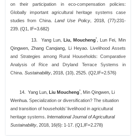
on their participation in eco-compensation policies:
Globally important agricultural heritage systems case
studies from China
.
Land Use Policy
, 2018, (77):231-
239.
(Q1, IF=3.682)
*
13. Yang Lun,
Liu, Moucheng
, Lun Fei, Min
Qingwen, Zhang Canqiang, Li Heyao.
Livelihood Assets
and Strategies among Rural Households: Comparative
Analysis of Rice and Dryland Terrace Systems in
China
.
Sustainability
, 2018, (10), 2525.
(Q2,IF=2.576)
*
14. Yang Lun,
Liu Moucheng
, Min Qingwen, Li
Wenhua.
Specialization or diversification? The situation
and transition of households’ livelihood in agricultural
heritage systems
.
International Journal of Agricultural
Sustainability
, 2018, 16(6): 1-17.
(Q1,IF=2.278)