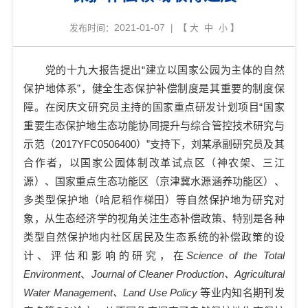
2021-01-07
发布时间：
| 【
大
中
小
】
党的十九大报告提出
“
建立以国家公园为主体的自然
保护地体系
”
，健全生态保护补偿制度是其重要的制度保
障。在闵庆文研究员主持的国家重点研发计划项目
“
国家
重要生态保护地生态功能协同提升与综合管控技术研究与
示范（
2017YFC0506400
）
”
支持下，刘某承副研究员及其
合作者，以国家公园体制改革试点区（神农架、三江
源）、国家重点生态功能区（京津冀水源涵养功能区）、
多类型保护地（哈尼稻作梯田）等自然保护地为研究对
象，从生态经济学的视角关注生态补偿政策、特别是各种
类型自然保护地内社区居民及生态系统的补偿政策的设
计、评估和影响的研究，在
Science of the Total
Environment
、
Journal of Cleaner Production
、
Agricultural
Water Management
、
Land Use Policy
等业内知名期刊发