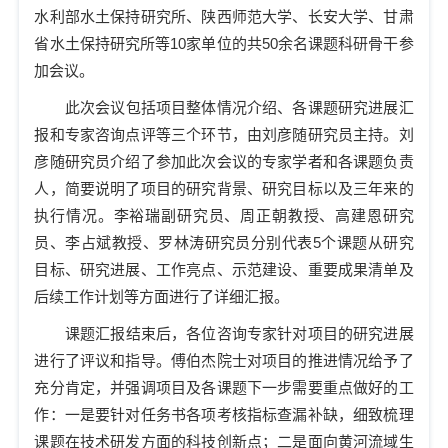
水利部水土保持研究所、陕西师范大学、长安大学、甘肃
省水土保持研究所等
10
家单位的共
50
余名课题科研骨干参
加会议。
此次会议包括项目整体情况介绍、各课题研究进展汇
报和专家咨询点评等三个环节，由刘彦随研究员主持。刘
彦随研究员介绍了参加此次会议的专家学者和各课题负责
人，简要说明了项目的研究背景、研究目标以及三年来的
执行情况。李裕瑞副研究员、周正朝教授、高建恩研究
员、李占斌教授、罗林涛研究员分别代表
5
个课题从研究
目标、研究进展、工作亮点、示范建设、重要成果清单及
后续工作计划等方面进行了详细汇报。
课题汇报结束后，各位咨询专家针对项目的研究进展
进行了评议和指导。傅伯杰院士对项目的推进情况给予了
充分肯定，并强调项目及各课题下一步需要重点做好的工
作：一是要针对任务书各项考核指标查漏补缺，细致梳理
课题在技术研发方面的科技创新点；二是面向黄河流域生