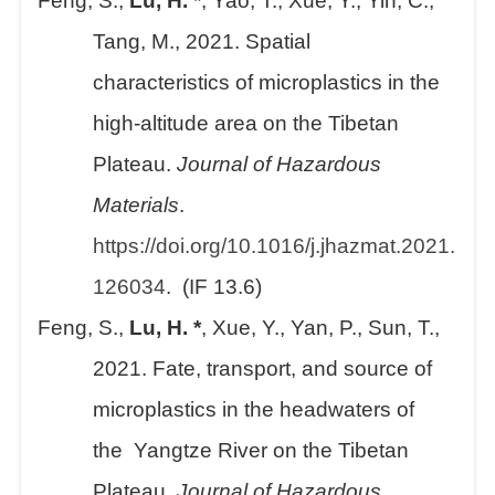
Feng, S.,
Lu, H. *
, Yao, T., Xue, Y., Yin, C.,
Tang, M., 2021. Spatial
characteristics of microplastics in the
high-altitude area on the Tibetan
Plateau.
Journal of Hazardous
Materials
.
https://doi.org/10.1016/j.jhazmat.2021.
126034
. (IF 13.6)
Feng, S.,
Lu, H. *
, Xue, Y., Yan, P., Sun, T.,
2021. Fate, transport, and source of
microplastics in the headwaters of
the Yangtze River on the Tibetan
Plateau.
Journal of Hazardous