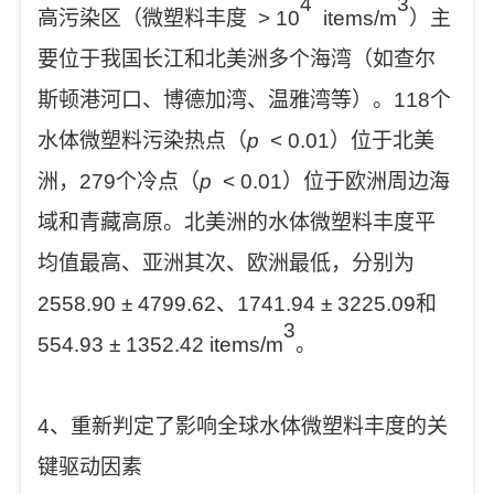
4
3
高污染区（微塑料丰度 > 10
items/m
）主
要位于我国长江和北美洲多个海湾（如查尔
斯顿港河口、博德加湾、温雅湾等）。118个
水体微塑料污染热点（
p
< 0.01）位于北美
洲，279个冷点（
p
< 0.01）位于欧洲周边海
域和青藏高原。北美洲的水体微塑料丰度平
均值最高、亚洲其次、欧洲最低，分别为
2558.90 ± 4799.62、1741.94 ± 3225.09和
3
554.93 ± 1352.42 items/m
。
4、重新判定了影响全球水体微塑料丰度的关
键驱动因素