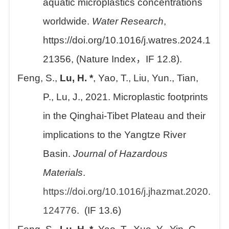
aquatic microplastics concentrations
worldwide.
Water Research
,
https://doi.org/10.1016/j.watres.2024.1
21356, (Nature Index，IF 12.8).
Feng, S.,
Lu, H. *
, Yao, T., Liu, Yun., Tian,
P., Lu, J., 2021. Microplastic footprints
in the Qinghai-Tibet Plateau and their
implications to the Yangtze River
Basin.
Journal of Hazardous
Materials
.
https://doi.org/10.1016/j.jhazmat.2020.
124776
. (IF 13.6)