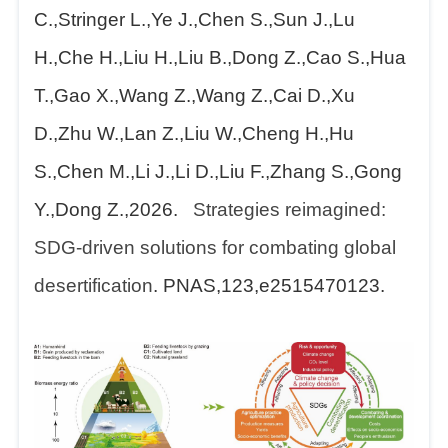
C.,Stringer L.,Ye J.,Chen S.,Sun J.,Lu
H.,Che H.,Liu H.,Liu B.,Dong Z.,Cao S.,Hua
T.,Gao X.,Wang Z.,Wang Z.,Cai D.,Xu
D.,Zhu W.,Lan Z.,Liu W.,Cheng H.,Hu
S.,Chen M.,Li J.,Li D.,Liu F.,Zhang S.,Gong
Y.,Dong Z.,2026.
Strategies reimagined:
SDG-driven solutions for combating global
desertification
. PNAS,123,e2515470123.