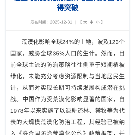
得突破
2025-12-31
发布时间：
| 【
大
中
小
】
荒漠化影响全球
24%
的土地，波及
126
个
国家，威胁全球
35%
人口的生计。然而，目
前全球主流的防治策略往往侧重于短期植被
绿化，未能充分考虑资源限制与当地居民生
计，从而对实现长期可持续发展构成潜在挑
战。
中国作为受荒漠化影响显著的国家，自
1978
年以来实施了以退耕还林、禁牧等为代
表的大规模荒漠化防治工程，其经验已被纳
入《联合国防治荒漠化公约》政策框架，并