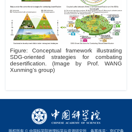
Figure: Conceptual framework illustrating
SDG-oriented strategies for combating
desertification. (Image by Prof. WANG
Xunming’s group)
版权所有 © 中国科学院地理科学与资源研究所 备案序号：
京ICP备