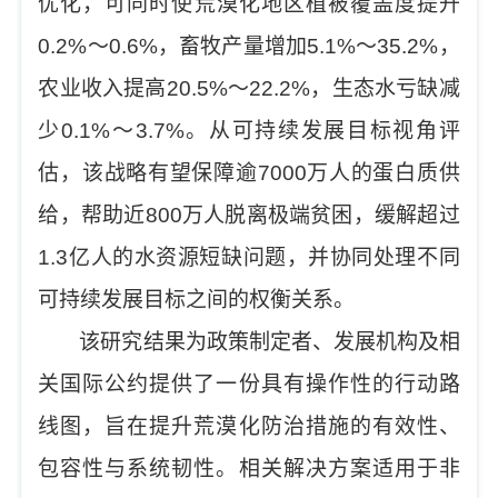
优化，可同时使
荒漠化地区
植被覆盖度提升
0.2%
～
0.6%
，畜牧产量增加
5.1%
～
35.2%
，
农业收入提高
20.5%
～
22.2%
，生态水亏缺减
少
0.1%
～
3.7%
。从可持续发展目标视角评
估，该战略有望保障逾
7000
万人的蛋白质供
给，帮助近
800
万人脱离极端贫困，缓解超过
1.3
亿人的水资源短缺问题
，并协同处理不同
可持续发展目标之间的权衡关系
。
该研究
结果
为政策制定者、发展机构及相
关国际公约提供了一份具有操作性的行动路
线图，旨在提升荒漠化防治措施的有效性、
包容性与系统韧性。相关解决方案适用于非