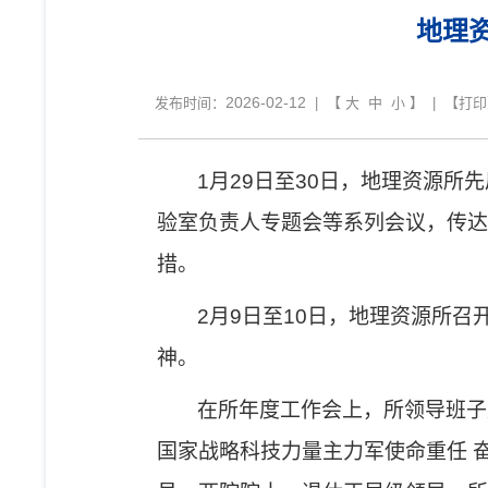
地理
2026-02-12
发布时间：
| 【
大
中
小
】 | 【
打印
1
月
29
日至
30
日，地理资源所先
验室负责人专题会等系列会议，传达
措。
2
月
9
日至
10
日，地理资源所召
神
。
在所年度工作会上，所领导班子
国家战略科技力量主力军使命重任