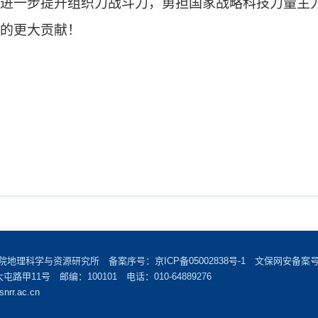
进一步提升组织力战斗力，勇担国家战略科技力量主
的更大贡献！
学院地理科学与资源研究所 备案序号：
京ICP备05002838号-1
文保网安备案号：1
甲11号 邮编：100101 电话：010-64889276
snrr.ac.cn