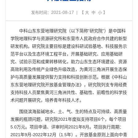
2021-08-17
发布时间：
| 【
大
中
小
】
中科山东东营地理研究院（以下简称
“
研究院
”
）是中国科
学院地理科学与资源研究所和东营市人民政府合作共建的新型
研发机构。研究院主要目标是建设科研试验基地、科技服务示
范平台以及生态环境工程平台，开展基础研究、应用基础研
究、试验示范和成果转移转化，助力山东生态环境建设、资源
高效利用及传统产业绿色升级改造，为黄河三角洲开展生态保
护与高质量发展提供智力支持和科技创新示范。根据《中科山
东东营地理研究院开放基金管理办法》，研究院列支专用经费
支持科技人员聚焦黄河三角洲共性、基础性、前瞻性的科学技
术问题开展研究，培养青年科技人才。
围绕滨海盐碱地水、土、气、生的特点及可持续、高质量
发展的瓶颈问题，研究院
2021
年度拟支持项目
6
个，每个项目
5.0
万元。项目申请、评审时间
2021
年
8
月。项目执行周期：
2021
年
9
月
-2022
年
12
月（
1.5
年）。开放基金原则上面向中青