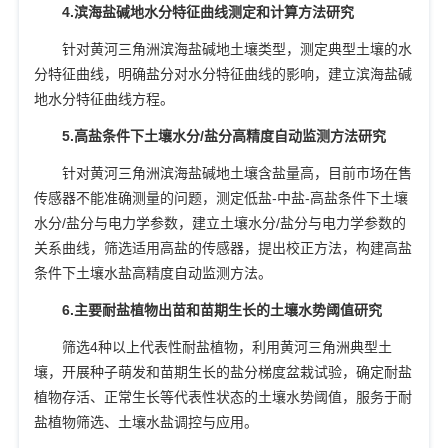
4.
滨海盐碱地水分特征曲线测定和计算方法研究
针对黄河三角洲滨海盐碱地土壤类型，测定典型土壤的水
分特征曲线，明确盐分对水分特征曲线的影响，建立滨海盐碱
地水分特征曲线方程。
5.
高盐条件下土壤水分
/
盐分高精度自动监测方法研究
针对黄河三角洲滨海盐碱地土壤含盐量高，目前市场在售
传感器不能准确测量的问题，测定低盐
-
中盐
-
高盐条件下土壤
水分
/
盐分与电力学参数，建立土壤水分
/
盐分与电力学参数的
关系曲线，筛选适用高盐的传感器，提出校正方法，构建高盐
条件下土壤水盐高精度自动监测方法。
6.
主要耐盐植物出苗和苗期生长的土壤水势阈值研究
筛选
4
种以上代表性耐盐植物，利用黄河三角洲典型土
壤，开展种子萌发和苗期生长的盐分梯度盆栽试验，确定耐盐
植物存活、正常生长等代表性状态的土壤水势阈值，服务于耐
盐植物筛选、土壤水盐调控与应用。