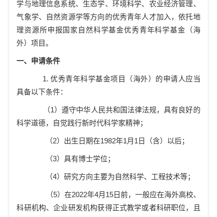
学与地理信息系统、生态学、环境科学、农业经济管理、
气象学、自然资源学等方向的优秀青年人才加入，依托地
理资源所申报国家自然科学基金优秀青年科学基金（海
外）项目。
一、申请条件
1.
优秀青年科学基金项目（海外）的申请人应当
具备以下条件：
（
1
）遵守中华人民共和国法律法规，具有良好的
科学道德，自觉践行新时代科学家精神；
（
2
）出生日期在
1982
年
1
月
1
日（含）以后；
（
3
）具有博士学位；
（
4
）研究方向主要为自然科学、工程技术等；
（
5
）在
2022
年
4
月
15
日前，一般应在海外高校、
科研机构、企业研发机构获得正式教学或者科研职位，且