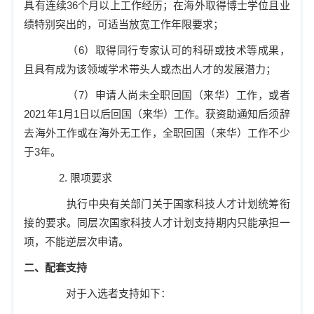
具有连续
36
个月以上工作经历；在海外取得博士学位且业
绩特别突出的，可适当放宽工作年限要求；
（
6
）取得同行专家认可的科研或技术等成果，
且具有成为该领域学术带头人或杰出人才的发展潜力；
（
7
）申请人尚未全职回国（来华）工作，或者
2021
年
1
月
1
日以后回国（来华）工作。获资助通知后须辞
去海外工作或在海外无工作，全职回国（来华）工作不少
于
3
年。
2.
限项要求
执行中央有关部门关于国家科技人才计划统筹衔
接的要求。同层次国家科技人才计划支持期内只能承担一
项，不能逆层次申请。
二、配套支持
对于入选者支持如下：