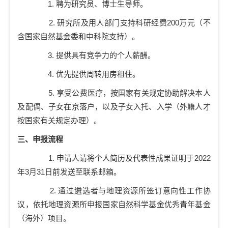
1.
聘为研究员、博士生导师。
2.
研究所及用人部门支持科研经费
200
万元（不
含国家自然基金委和中科院支持）。
3.
提供具有竞争力的个人薪酬。
4.
优先提供周转用房租住。
5.
享受公费医疗，按国家有关规定协助解决本人
及配偶、子女在京落户，以及子女入托、入学（外籍人才
按国家有关规定办理）。
三、申报流程
1.
申请人请将个人简历及代表性成果证明于
2022
年
3
月
31
日前发送至联系邮箱。
2.
通过遴选者与地理资源所签订意向性工作协
议，依托地理资源所申报国家自然科学基金优秀青年基金
（海外）项目。