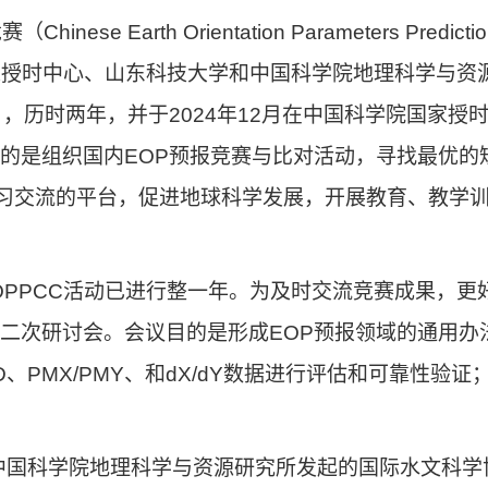
竞赛（
Chinese Earth Orientation Parameters Predic
家授时中心
、
山东科技大学
和
中国科学院地理科学与资
，
历时两年，并于
2024
年
12
月在中国科学院国家授
的是组织国内
EOP
预报竞赛与比对活动，寻找最优的
习
交流的平台，促进地球科学发展
，
开展教育、教学
OPPCC
活动已进行整一年。为及时交流竞赛成果，更
二次研讨会。会议目的是形成
EOP
预报领域的通用办
D
、
PMX/PMY
、和
dX/dY
数据进行评估和可靠性验证
中国科学院地理科学与资源研究所发起的国际水文科学