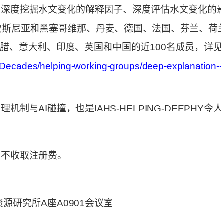
即深度挖掘水文变化的解释因子、深度评估水文变化的
波斯尼亚和黑塞哥维那、丹麦、德国、法国、芬兰、荷
腊、意大利、印度、英国和中国的近
100
名成员，详
ific-Decades/helping-working-groups/deep-explanation--
物理机制与
AI
碰撞，也是
IAHS-HELPING-DEEPHY
令
，不收取注册费。
资源研究所
A
座
A0901
会议室