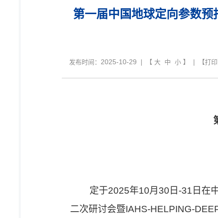
第一届中国地球定向参数预报竞赛
2025-10-29
发布时间：
| 【
大
中
小
】 | 【
打印
定于
2025
年
10
月
30
日
-31
日在
二次研讨会暨
IAHS-HELPING-DEE