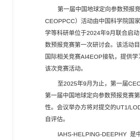
第一届中国地球定向参数预报
CEOPPCC
）活动由
中国科学院国
学
等科研单位于
2024
年
9
月联合启动
数预报竞赛第一次研讨会。该
活动目
国际相关竞赛
AI4EOP
接轨
，提供
学
该次竞赛
活动。
至
2025
年
9
月为止，第一届
CE
第一届中国地球定向参数预报竞赛第
性。会议举办方
将
对提交的
UT1/LO
自评估。
IAHS-HELPING-DEEPHY
是