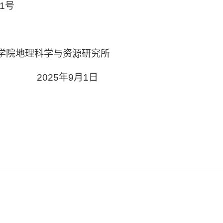
1
号
学院地理科学与资源研究所
25
年
9
月
1
日