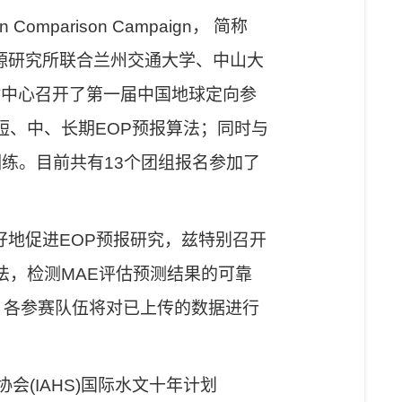
tion Comparison Campaign
，
简称
源研究所
联合
兰州交通大学、中山大
时中心召开了第一届中国地球定向参
短、中、长期
EOP
预报算法；
同时与
训练
。目前共有
13
个团组报名参加
了
好地促进
EOP
预报研究，兹特别召开
法，
检测
MAE
评估预测结果的可靠
；各
参赛队伍将
对已上传的数据进行
协会
(IAHS)
国际水文十年计划