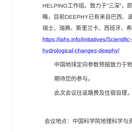
HELPING
工作组。致力于
“
三深
”
，
略，目前
DEEPHY
已有来自巴西、
瑞士、瑞典、斯里兰卡、西班牙、希
https://iahs.info/Initiatives/Scient
hydrological-changes-deephy/
中国地球定向参数预报致力于
期待您的参与。
此次会议往返路费及
住宿自理
会议地点：中国科学院地理科学与