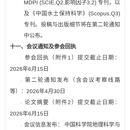
MDPI (SCIE,Q2,
影响因子
3.2)
专刊，以
及《中国水土保持科学》
(Scopus,Q3)
专刊。投稿与出版细节将在第二轮通知
中公布。
十一
、会议通知及参会回执
参会回执（附件
1
）提交截止日期：
·
2026
年
6
月
15
日
第二轮通知发布（含会议考察线路
·
等）：
2026
年
4
月
30
日
论文摘要（附件
2
）提交截止日期：
·
2026
年
6
月
15
日
会议信息发布：
中国科学院地理科学与
·