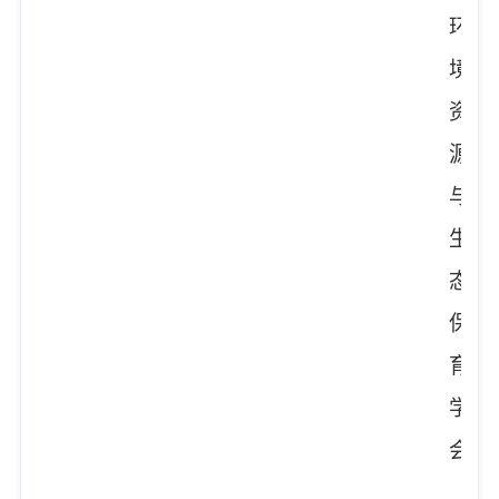
环
境
资
源
与
生
态
保
育
学
会