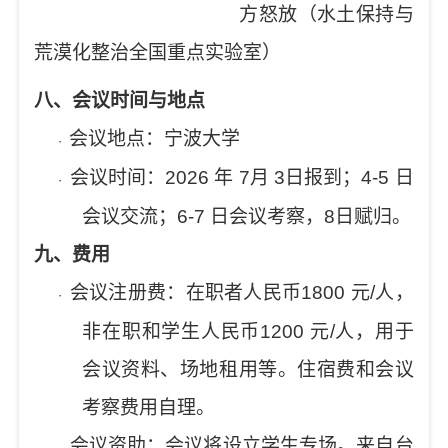
方怒放（水土保持与
荒漠化整治全国重点实验室）
八
、会议时间与地点
会议地点：宁波大学
·
会议时间：
2026
年
7
月
3
日报到；
4-5
日
·
会议交流；
6-7
日会议考察，
8
日赋归
。
九
、
费用
会议注册费：在职者人民币
1800
元
/
人，
·
非在职和学生人民币
1200
元
/
人，用于
会议资料、场地租用等。住宿费和会议
考察费用自理。
会议资助：会议将设立学生专场。来自台
·