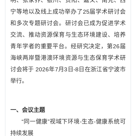
明、张家界、银川、贵阳、嘉义、南充、西
宁等地以及线上成功举办了
25
届学术研讨会
和多次专题研讨会。研讨会已成为促进学术
交流、推动资源保育与生态环境建设、培养
青年学者的重要平台。经研究决定，第
26
届
海峡两岸暨港澳环境资源与生态保育学术研
讨会将于
2026
年
7
月
3
日
-8
日在浙江省宁波市
举行。
一、会议主题
“
同一健康
”
视域下环境
-
生态
-
健康系统可
持续发展