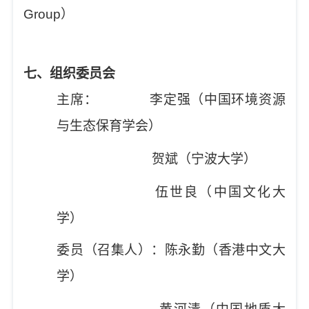
Group
）
七
、
组织委员会
主席：
李定强
（
中国环境资源
与生态保育学会
）
贺斌（
宁波大学
）
伍世良（中国文化大
学）
委员
（召
集人
）
：
陈永勤（香港中文大
学）