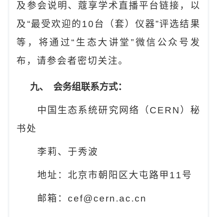
及参会说明、蔻享学术直播平台链接，以
及
“
最受欢迎的
10
台（套）仪器
”
评选结果
等，将通过
“
生态大讲堂
”
微信公众号发
布，请参会者密切关注。
九、
会务组联系方式：
中国生态系统研究网络（
CERN
）秘
书处
李莉、于秀波
地址：北京市朝阳区大屯路甲
11
号
邮箱：
cef@cern.ac.cn