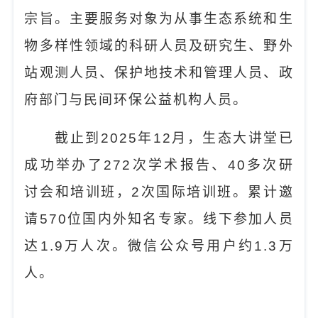
宗旨。主要服务对象为从事生态系统和生
物多样性领域的科研人员及研究生、野外
站观测人员、保护地技术和管理人员、政
府部门与民间环保公益机构人员。
截止到
2025
年
12
月，生态大讲堂已
成功举办了
272
次学术报告、
40
多次研
讨会和培训班，
2
次国际培训班。累计邀
请
570
位国内外知名专家。线下参加人员
达
1.9
万人次。微信公众号用户约
1.3
万
人。