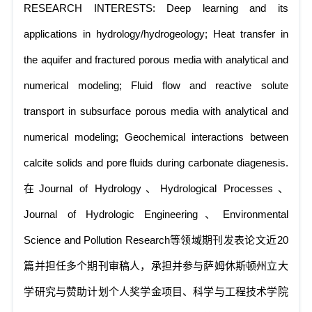
RESEARCH INTERESTS: Deep learning and its
applications in hydrology/hydrogeology; Heat transfer in
the aquifer and fractured porous media with analytical and
numerical modeling; Fluid flow and reactive solute
transport in subsurface porous media with analytical and
numerical modeling; Geochemical interactions between
calcite solids and pore fluids during carbonate diagenesis.
在
Journal of Hydrology
、
Hydrological Processes
、
Journal of Hydrologic Engineering
、
Environmental
Science and Pollution Research
等领域期刊发表论文近
20
篇并担任多个期刊审稿人，承担并参与萨姆休斯顿州立大
学研究与赞助计划个人奖学金项目、科学与工程技术学院