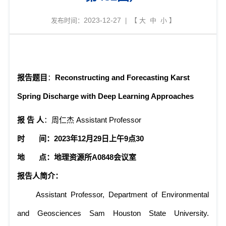
2023-12-27
发布时间：
| 【
大
中
小
】
报告题目
：
Reconstructing and Forecasting Karst
Spring Discharge with Deep Learning Approaches
报
告
人
：
周仁杰
Assistant Professor
时
间：
20
23
年
1
2
月
29
日
上
午
9
点
30
地
点：地理资源所
A
0848
会议室
报告人简介：
Assistant Professor, Department of Environmental
and Geosciences Sam Houston State University.