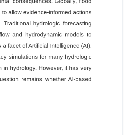
ntal consequences. Globally, flood
al to allow evidence-informed actions
 Traditional hydrologic forecasting
mflow and hydrodynamic models to
facet of Artificial Intelligence (AI),
cy simulations for many hydrologic
 in hydrology. However, it has very
 question remains whether AI-based