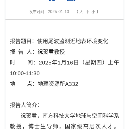
2025-01-13
发布时间：
| 【
大
中
小
】
报告题目：使用尾波监测近地表环境变化
报
告
人：
祝贺君
教授
时
间：
2025
年
1
月
16
日（星期四）上午
10:00-11:30
地
点：地理资源所
A332
报告人简介：
祝贺君，南方科技大学地球与空间科学系
教授，博士生导师，国家级高层次人才。