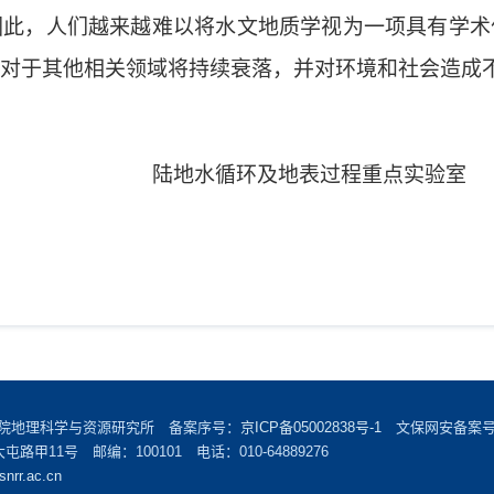
因此，人们越来越难以将水文地质学视为一项具有学术
对于其他相关领域将持续衰落，并对环境和社会造成
陆地水循环及地表过程重点实验室
学院地理科学与资源研究所 备案序号：
京ICP备05002838号-1
文保网安备案号：1
甲11号 邮编：100101 电话：010-64889276
snrr.ac.cn