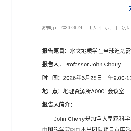
2026-06-24
发布时间：
| 【
大
中
小
】 | 【
打印
报告题目
：水文地质学在全球迫切需
报告人
：
Professor John Cherry
时
间
：
2026
年
6
月
28
日上午
9:00-1
地
点
：地理资源所
A0901
会议室
报告人简介：
John Cherry
是加拿大皇家科学
中国科学院
PIFI
杰出团队项目首席