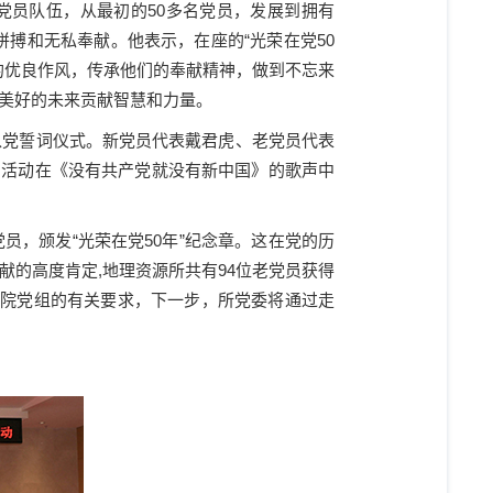
党员队伍，从最初的
50
多名党员，发展到拥有
拼搏和无私奉献。他表示，在座的“光荣在党
50
的优良作风，传承他们的奉献精神，
做到不忘来
美好的未来贡献智慧和力量。
入党誓词仪式。新党员代表戴君虎、老党员代表
，活动在《没有共产党就没有新中国》的歌声中
员，颁发“光荣在党
50
年”纪念章。这在党的历
献的高度肯定
,
地理资源所共有
94
位老党员获得
和院党组的有关要求，下一步，所党委将通过走