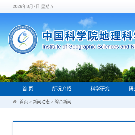
2026年8月7日 星期五
首 页
所况介绍
科学研究
研
首页
>
新闻动态
>
综合新闻